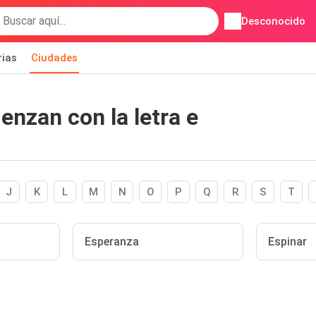
Desconocido
rias
Ciudades
nzan con la letra e
J
K
L
M
N
O
P
Q
R
S
T
Esperanza
Espinar