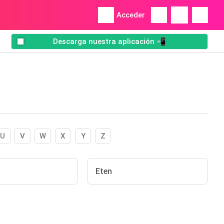
Acceder
Descarga nuestra aplicación 📲
U
V
W
X
Y
Z
Eten