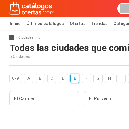
Inicio
Últimos catálogos
Ofertas
Tiendas
Catego
Ciudades
E
Todas las ciudades que comie
5 Ciudades
0-9
A
B
C
D
E
F
G
H
I
El Carmen
El Porvenir