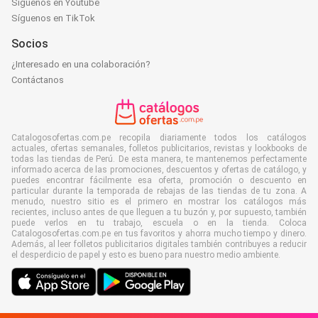
Síguenos en Youtube
Síguenos en TikTok
Socios
¿Interesado en una colaboración?
Contáctanos
Catalogosofertas.com.pe recopila diariamente todos los catálogos
actuales, ofertas semanales, folletos publicitarios, revistas y lookbooks de
todas las tiendas de Perú. De esta manera, te mantenemos perfectamente
informado acerca de las promociones, descuentos y ofertas de catálogo, y
puedes encontrar fácilmente esa oferta, promoción o descuento en
particular durante la temporada de rebajas de las tiendas de tu zona. A
menudo, nuestro sitio es el primero en mostrar los catálogos más
recientes, incluso antes de que lleguen a tu buzón y, por supuesto, también
puede verlos en tu trabajo, escuela o en la tienda. Coloca
Catalogosofertas.com.pe en tus favoritos y ahorra mucho tiempo y dinero.
Además, al leer folletos publicitarios digitales también contribuyes a reducir
el desperdicio de papel y esto es bueno para nuestro medio ambiente.