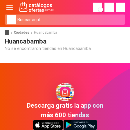
!
Ciudades
Huancabamba
Huancabamba
No se encontraron tiendas en Huancabamba.
Descarga gratis la app con
más 600 tiendas