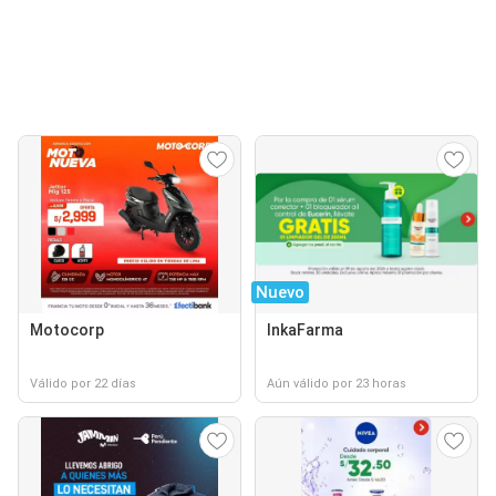
Nuevo
Motocorp
InkaFarma
Válido por 22 días
Aún válido por 23 horas