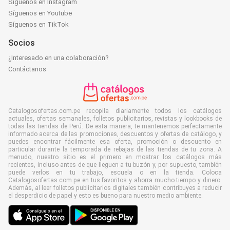
Síguenos en Instagram
Síguenos en Youtube
Síguenos en TikTok
Socios
¿Interesado en una colaboración?
Contáctanos
Catalogosofertas.com.pe recopila diariamente todos los catálogos
actuales, ofertas semanales, folletos publicitarios, revistas y lookbooks de
todas las tiendas de Perú. De esta manera, te mantenemos perfectamente
informado acerca de las promociones, descuentos y ofertas de catálogo, y
puedes encontrar fácilmente esa oferta, promoción o descuento en
particular durante la temporada de rebajas de las tiendas de tu zona. A
menudo, nuestro sitio es el primero en mostrar los catálogos más
recientes, incluso antes de que lleguen a tu buzón y, por supuesto, también
puede verlos en tu trabajo, escuela o en la tienda. Coloca
Catalogosofertas.com.pe en tus favoritos y ahorra mucho tiempo y dinero.
Además, al leer folletos publicitarios digitales también contribuyes a reducir
el desperdicio de papel y esto es bueno para nuestro medio ambiente.