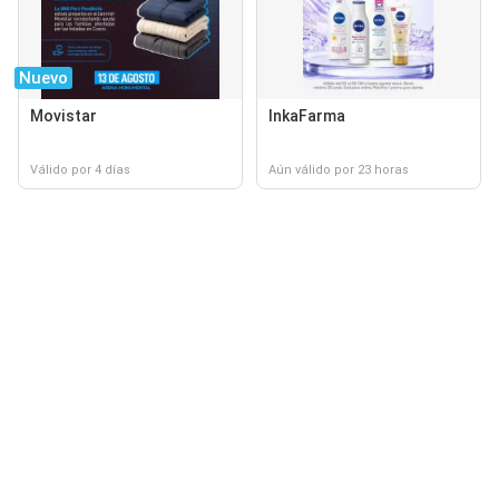
Nuevo
Movistar
InkaFarma
Válido por 4 días
Aún válido por 23 horas