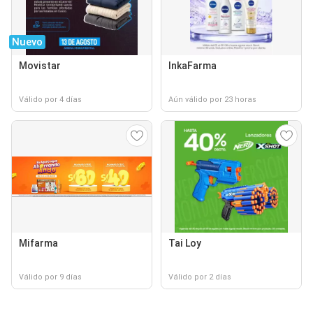
Nuevo
Movistar
InkaFarma
Válido por 4 días
Aún válido por 23 horas
Mifarma
Tai Loy
Válido por 9 días
Válido por 2 días