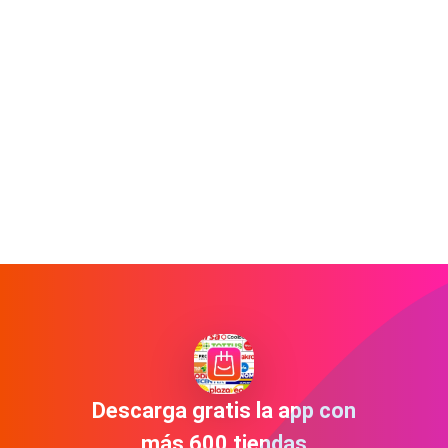
Descarga gratis la app con
más 600 tiendas