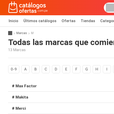
Inicio
Últimos catálogos
Ofertas
Tiendas
Catego
Marcas
M
Todas las marcas que comien
13 Marcas
0-9
A
B
C
D
E
F
G
H
I
# Max Factor
# Makita
# Merci