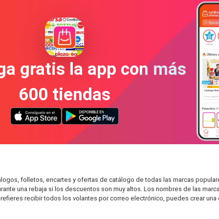
a gratis la app con más
600 tiendas
ogos, folletos, encartes y ofertas de catálogo de todas las marcas popula
durante una rebaja si los descuentos son muy altos. Los nombres de las marc
refieres recibir todos los volantes por correo electrónico, puedes crear una