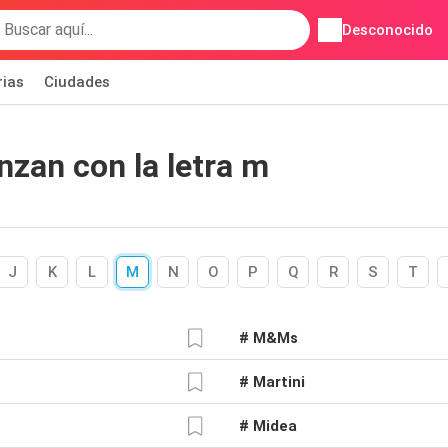
Desconocido
rias
Ciudades
zan con la letra m
J
K
L
M
N
O
P
Q
R
S
T
# M&Ms
# Martini
# Midea