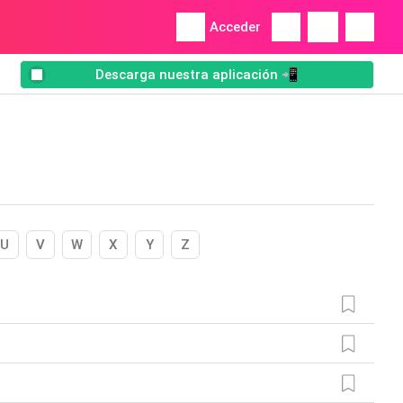
Acceder
Descarga nuestra aplicación 📲
U
V
W
X
Y
Z