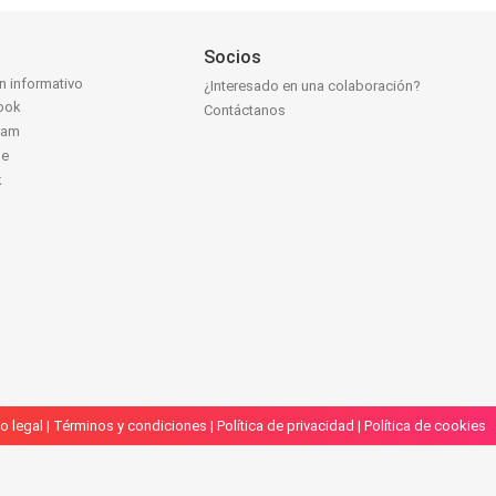
Socios
ín informativo
¿Interesado en una colaboración?
ook
Contáctanos
ram
be
k
o legal
|
Términos y condiciones
|
Política de privacidad
|
Política de cookies