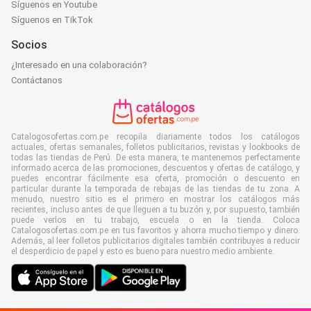
Síguenos en Youtube
Síguenos en TikTok
Socios
¿Interesado en una colaboración?
Contáctanos
Catalogosofertas.com.pe recopila diariamente todos los catálogos
actuales, ofertas semanales, folletos publicitarios, revistas y lookbooks de
todas las tiendas de Perú. De esta manera, te mantenemos perfectamente
informado acerca de las promociones, descuentos y ofertas de catálogo, y
puedes encontrar fácilmente esa oferta, promoción o descuento en
particular durante la temporada de rebajas de las tiendas de tu zona. A
menudo, nuestro sitio es el primero en mostrar los catálogos más
recientes, incluso antes de que lleguen a tu buzón y, por supuesto, también
puede verlos en tu trabajo, escuela o en la tienda. Coloca
Catalogosofertas.com.pe en tus favoritos y ahorra mucho tiempo y dinero.
Además, al leer folletos publicitarios digitales también contribuyes a reducir
el desperdicio de papel y esto es bueno para nuestro medio ambiente.