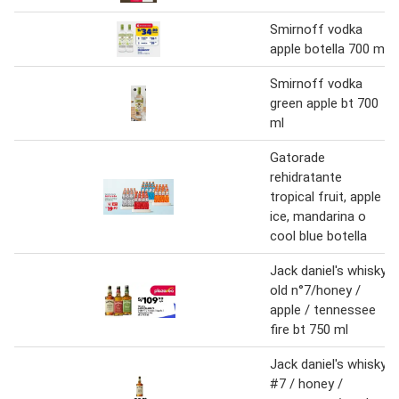
Smirnoff vodka
apple botella 700 ml
Smirnoff vodka
green apple bt 700
ml
Gatorade
rehidratante
tropical fruit, apple
ice, mandarina o
cool blue botella
Jack daniel's whisky
old n°7/honey /
apple / tennessee
fire bt 750 ml
Jack daniel's whisky
#7 / honey /