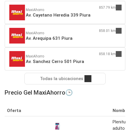
857.79 km
MaxiAhorro
Av. Cayetano Heredia 339 Piura
858.01 km
MaxiAhorro
Av. Arequipa 631 Piura
858.18 km
MaxiAhorro
Av. Sanchez Cerro 501 Piura
Todas la ubicaciones
Precio Gel MaxiAhorro🕒
Oferta
Nombre
Plenitud 
adulto pr