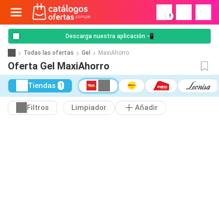
!
Descarga nuestra aplicación 📲
Todas las ofertas
Gel
MaxiAhorro
Oferta Gel MaxiAhorro
Tiendas
1
Filtros
Limpiador
Añadir