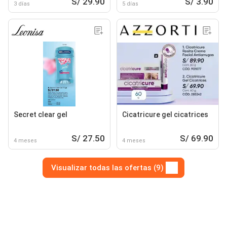
S/ 29.90
S/ 3.90
3 días
5 días
Secret clear gel
Cicatricure gel cicatrices
S/ 27.50
S/ 69.90
4 meses
4 meses
Visualizar todas las ofertas (9)