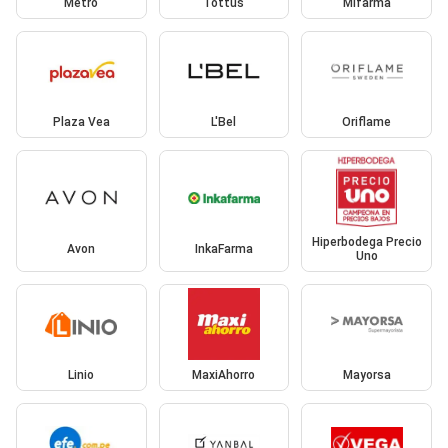
Metro
Tottus
Mifarma
Plaza Vea
L'Bel
Oriflame
Hiperbodega Precio
Avon
InkaFarma
Uno
Linio
MaxiAhorro
Mayorsa