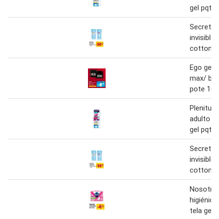
gel pqte.
Secret d
invisible 
cotton/l
Ego gel 
max/ bla
pote 100
Plenitud 
adulto pr
gel pqte.
Secret d
invisible 
cotton/l
Nosotras
higiénica
tela gel