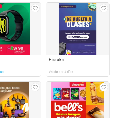
Hiraoka
ías
Válido por 4 días