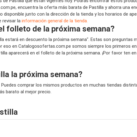
de Pastilla que están vigentes hoy. Podrás encontrar estos produc
om.pe, encuentra la oferta más barata de Pastilla y ahorra una en
o disponible junto con la dirección de la tienda y los horarios de a
 revisar la
información general de la tienda.
el folleto de la próxima semana?
tilla estará en descuento la próxima semana". Estas son preguntas 
 eso en Catalogosofertas.com.pe somos siempre los primeros en pu
stilla aparecerá en el folleto de la próxima semana. ¡Por favor ten e
lla la próxima semana?
a? Puedes comprar los mismos productos en muchas tiendas distinta
más barato al mejor precio.
tilla