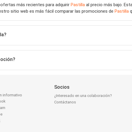
 ofertas más recientes para adquirir
Pastilla
al precio más bajo. Est
uestro sitio web es más fácil comparar las promociones de
Pastilla
q
la?
moción?
Socios
ín informativo
¿Interesado en una colaboración?
ook
Contáctanos
ram
be
k