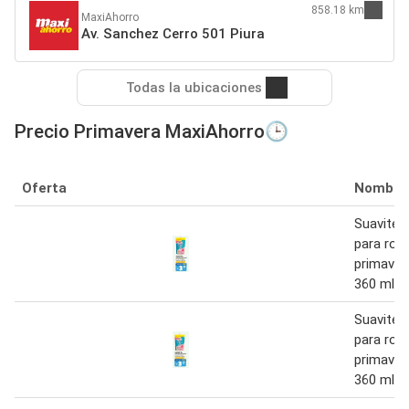
858.18 km
MaxiAhorro
Av. Sanchez Cerro 501 Piura
Todas la ubicaciones
Precio Primavera MaxiAhorro🕒
Oferta
Nombre
Suavitel
para rop
primaver
360 ml
Suavitel
para rop
primaver
360 ml