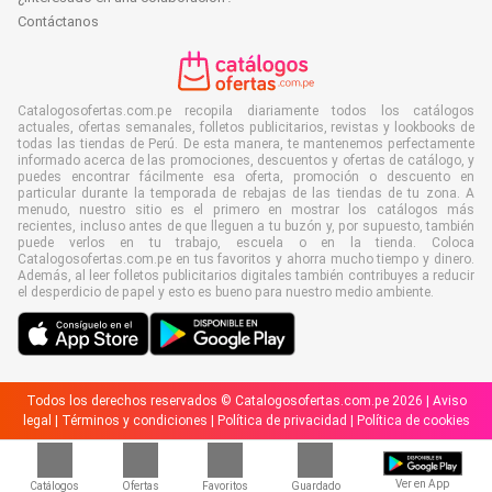
Contáctanos
Catalogosofertas.com.pe recopila diariamente todos los catálogos
actuales, ofertas semanales, folletos publicitarios, revistas y lookbooks de
todas las tiendas de Perú. De esta manera, te mantenemos perfectamente
informado acerca de las promociones, descuentos y ofertas de catálogo, y
puedes encontrar fácilmente esa oferta, promoción o descuento en
particular durante la temporada de rebajas de las tiendas de tu zona. A
menudo, nuestro sitio es el primero en mostrar los catálogos más
recientes, incluso antes de que lleguen a tu buzón y, por supuesto, también
puede verlos en tu trabajo, escuela o en la tienda. Coloca
Catalogosofertas.com.pe en tus favoritos y ahorra mucho tiempo y dinero.
Además, al leer folletos publicitarios digitales también contribuyes a reducir
el desperdicio de papel y esto es bueno para nuestro medio ambiente.
Todos los derechos reservados © Catalogosofertas.com.pe 2026 |
Aviso
legal
|
Términos y condiciones
|
Política de privacidad
|
Política de cookies
Ver en App
Catálogos
Ofertas
Favoritos
Guardado