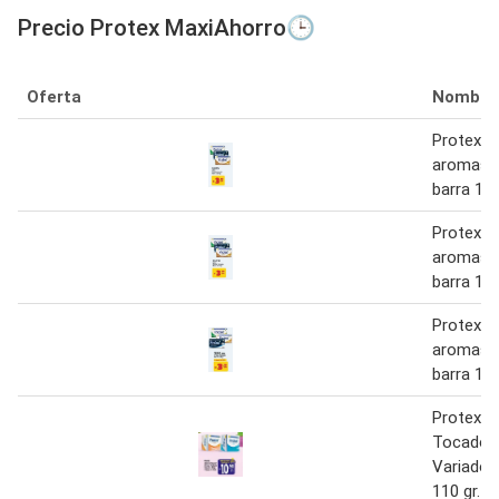
Precio Protex MaxiAhorro🕒
Oferta
Nombre
Protex j
aromas v
barra 11
Protex j
aromas v
barra 11
Protex j
aromas v
barra 11
Protex J
Tocador
Variados
110 gr.