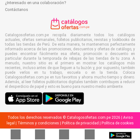
¿Interesado en una colaboración?
Contáctanos
Catalogosofertas.com.pe recopila diariamente todos los catálogos
actuales, ofertas semanales, folletos publicitarios, revistas y lookbooks de
todas las tiendas de Perú. De esta manera, te mantenemos perfectamente
informado acerca de las promociones, descuentos y ofertas de catálogo, y
puedes encontrar fácilmente esa oferta, promoción o descuento en
particular durante la temporada de rebajas de las tiendas de tu zona. A
menudo, nuestro sitio es el primero en mostrar los catálogos más
recientes, incluso antes de que lleguen a tu buzón y, por supuesto, también
puede verlos en tu trabajo, escuela o en la tienda. Coloca
Catalogosofertas.com.pe en tus favoritos y ahorra mucho tiempo y dinero.
Además, al leer folletos publicitarios digitales también contribuyes a reducir
el desperdicio de papel y esto es bueno para nuestro medio ambiente.
Todos los derechos reservados © Catalogosofertas.com.pe 2026 |
Aviso
legal
|
Términos y condiciones
|
Política de privacidad
|
Política de cookies