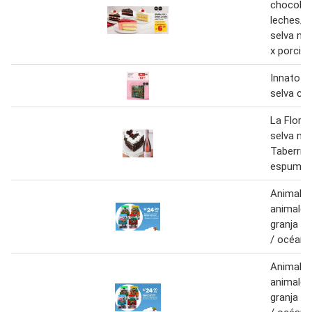
chocolat
leches/ c
selva ne
x porció
Innato c
selva caj
La Floren
selva ne
Taberrne
espuman
Animak li
animales
granja / 
/ océano
Animal li
animales
granja / 