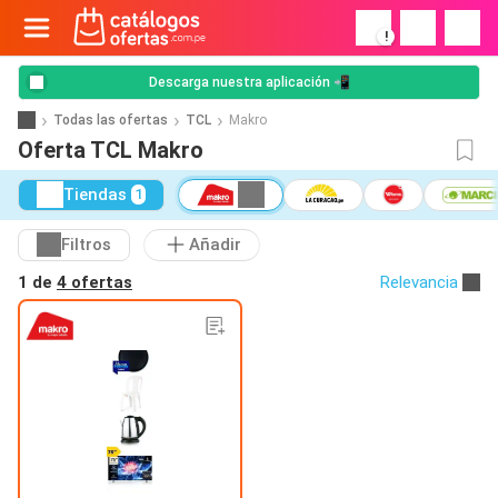
!
Descarga nuestra aplicación 📲
Todas las ofertas
TCL
Makro
Oferta TCL Makro
Tiendas
1
Filtros
Añadir
1 de
4 ofertas
Relevancia