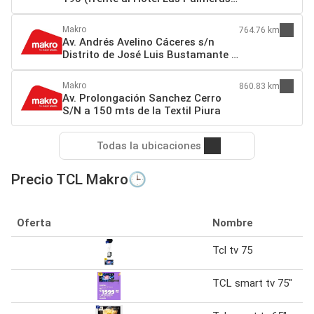
Grocio Prado 11702 Chincha Alta
Makro
764.76 km
Av. Andrés Avelino Cáceres s/n
Distrito de José Luis Bustamante y
Rivero (a 1 cdra. del by pass)
Arequipa
Makro
860.83 km
Av. Prolongación Sanchez Cerro
S/N a 150 mts de la Textil Piura
Todas la ubicaciones
Precio TCL Makro🕒
Oferta
Nombre
Tcl tv 75
TCL smart tv 75"