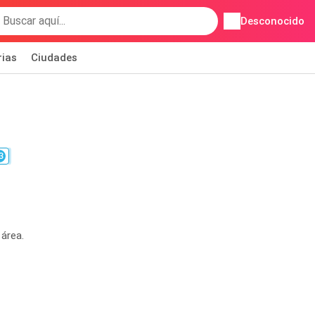
Desconocido
rias
Ciudades
3
área.