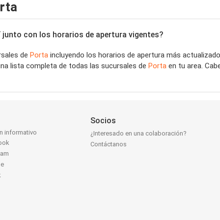
rta
 junto con los horarios de apertura vigentes?
rsales de
Porta
incluyendo los horarios de apertura más actualizados
na lista completa de todas las sucursales de
Porta
en tu area. Cab
Socios
ín informativo
¿Interesado en una colaboración?
ook
Contáctanos
ram
be
k