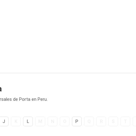
a
rsales de Porta en Peru.
J
K
L
M
N
O
P
Q
R
S
T