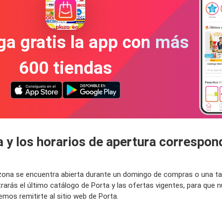
a gratis la app con más
600 tiendas
a y los horarios de apertura correspon
u zona se encuentra abierta durante un domingo de compras o una t
arás el último catálogo de Porta y las ofertas vigentes, para que
mos remitirte al sitio web de Porta.