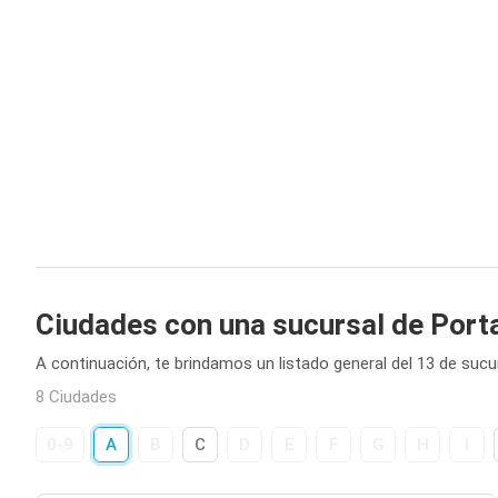
Ciudades con una sucursal de Port
A continuación, te brindamos un listado general del 13 de sucu
8 Ciudades
0-9
A
B
C
D
E
F
G
H
I