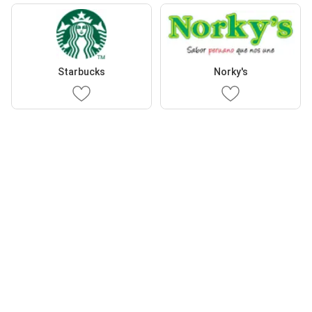
Starbucks
Norky's