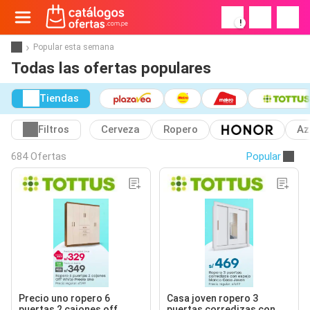
!
Popular esta semana
Todas las ofertas populares
Tiendas
Filtros
Cerveza
Ropero
Az
684 Ofertas
Popular
Precio uno ropero 6
Casa joven ropero 3
puertas 2 cajones off
puertas corredizas con