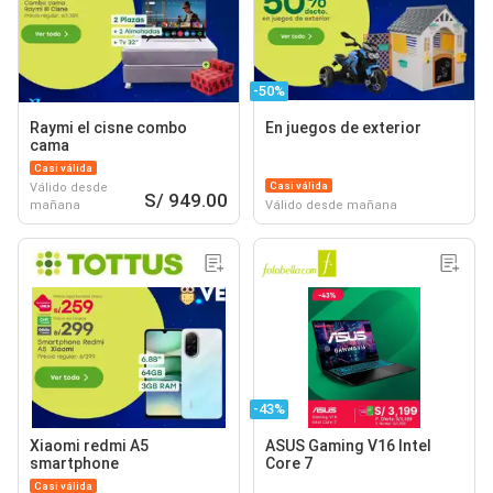
-50%
Raymi el cisne combo
En juegos de exterior
cama
Casi válida
Casi válida
Válido desde
S/ 949.00
mañana
Válido desde mañana
-43%
Xiaomi redmi A5
ASUS Gaming V16 Intel
smartphone
Core 7
Casi válida