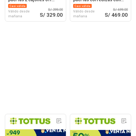
white
espejo blanco
Casi válida
Casi válida
S/ 399.00
S/ 699.00
Válido desde
Válido desde
S/ 329.00
S/ 469.00
mañana
mañana