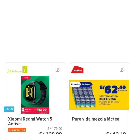
-45%
Xiaomi Redmi Watch 5
Pura vida mezcla láctea
Active
S/ 179.00
Casi válida
S/ 129.00
S/ 62.40