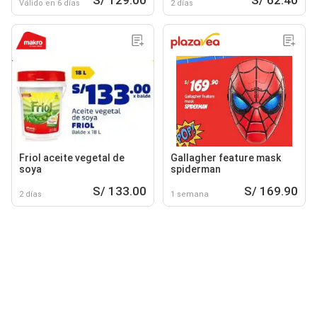
Válido en 6 días
2 días
Friol aceite vegetal de
Gallagher feature mask
soya
spiderman
S/ 133.00
S/ 169.90
2 días
1 semana