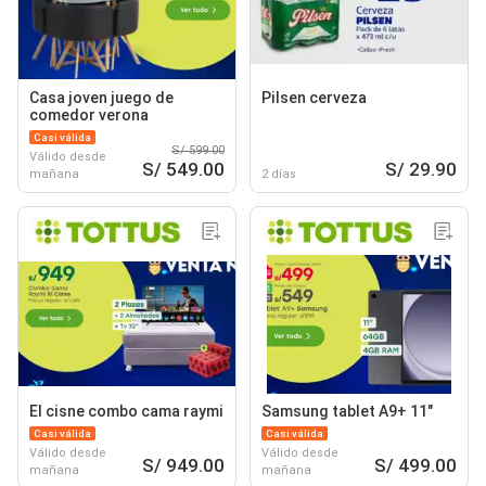
Casa joven juego de
Pilsen cerveza
comedor verona
Casi válida
S/ 599.00
Válido desde
S/ 549.00
S/ 29.90
mañana
2 días
El cisne combo cama raymi
Samsung tablet A9+ 11"
Casi válida
Casi válida
Válido desde
Válido desde
S/ 949.00
S/ 499.00
mañana
mañana