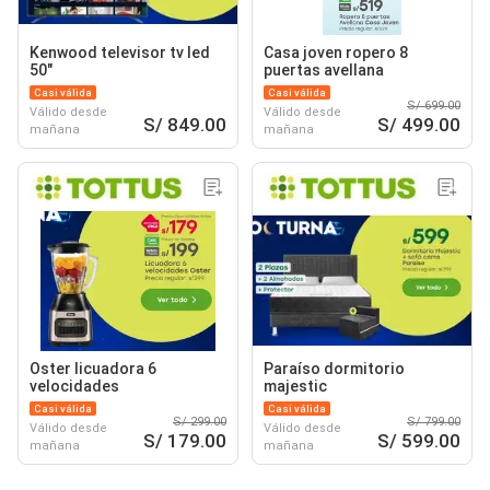
Kenwood televisor tv led
Casa joven ropero 8
50"
puertas avellana
Casi válida
Casi válida
S/ 699.00
Válido desde
Válido desde
S/ 849.00
S/ 499.00
mañana
mañana
Oster licuadora 6
Paraíso dormitorio
velocidades
majestic
Casi válida
Casi válida
S/ 299.00
S/ 799.00
Válido desde
Válido desde
S/ 179.00
S/ 599.00
mañana
mañana