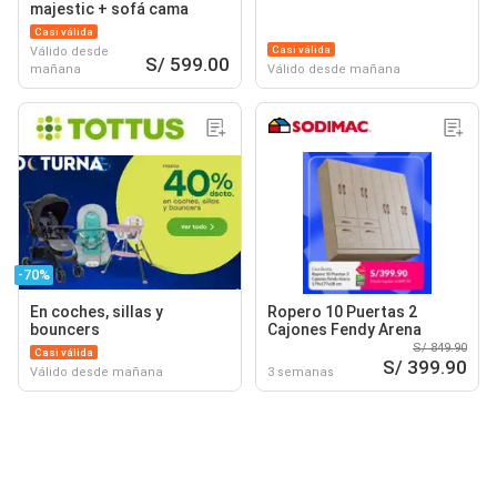
majestic + sofá cama
Casi válida
Casi válida
Válido desde
S/ 599.00
mañana
Válido desde mañana
-70%
En coches, sillas y
Ropero 10 Puertas 2
bouncers
Cajones Fendy Arena
S/ 849.90
Casi válida
S/ 399.90
Válido desde mañana
3 semanas