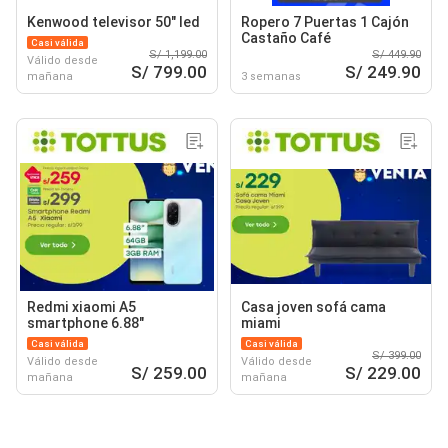
Kenwood televisor 50" led
Ropero 7 Puertas 1 Cajón
Castaño Café
Casi válida
S/ 1,199.00
S/ 449.90
Válido desde
S/ 799.00
S/ 249.90
mañana
3 semanas
Redmi xiaomi A5
Casa joven sofá cama
smartphone 6.88"
miami
Casi válida
Casi válida
S/ 399.00
Válido desde
Válido desde
S/ 259.00
S/ 229.00
mañana
mañana