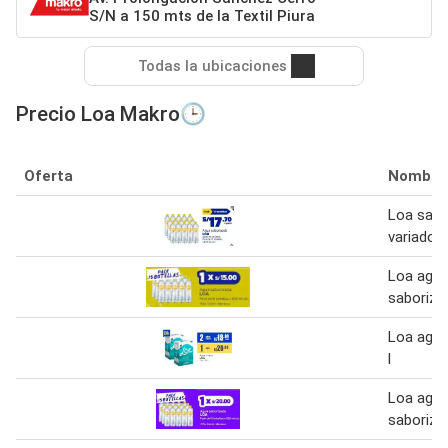
S/N a 150 mts de la Textil Piura
Todas la ubicaciones
Precio Loa Makro🕒
Oferta
Nombre
Loa sab
variados
Loa agu
saboriza
Loa agua
l
Loa agu
saboriza