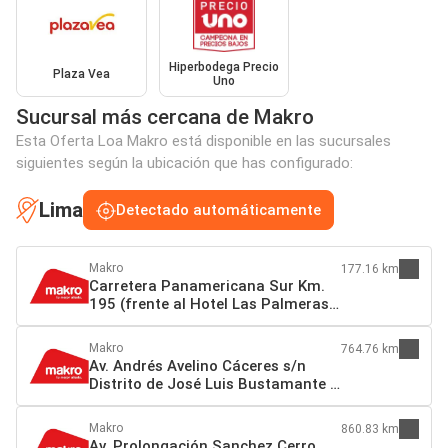
Hiperbodega Precio
Plaza Vea
Uno
Sucursal más cercana de Makro
Esta Oferta Loa Makro está disponible en las sucursales
siguientes según la ubicación que has configurado:
Lima
Detectado automáticamente
Makro
177.16 km
Carretera Panamericana Sur Km.
195 (frente al Hotel Las Palmeras)
Grocio Prado 11702 Chincha Alta
Makro
764.76 km
Av. Andrés Avelino Cáceres s/n
Distrito de José Luis Bustamante y
Rivero (a 1 cdra. del by pass)
Arequipa
Makro
860.83 km
Av. Prolongación Sanchez Cerro