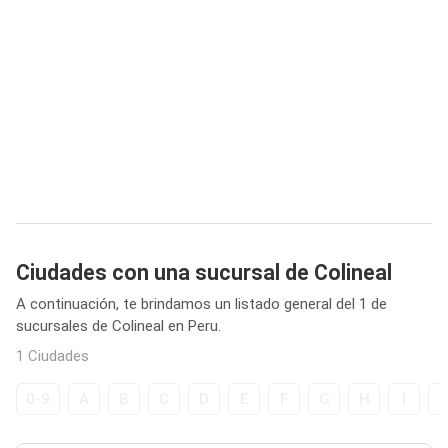
Ciudades con una sucursal de Colineal
A continuación, te brindamos un listado general del 1 de
sucursales de Colineal en Peru.
1 Ciudades
0-9
A
B
C
D
E
F
G
H
I