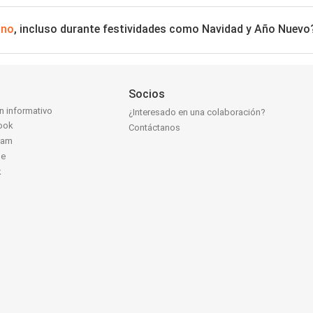
uno
, incluso durante festividades como Navidad y Año Nuevo
Socios
ín informativo
¿Interesado en una colaboración?
ook
Contáctanos
ram
be
k