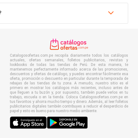
?
Catalogosofertas.com.pe recopila diariamente todos los catálogos
actuales, ofertas semanales, folletos publicitarios, revistas y
lookbooks de todas las tiendas de Perú. De esta manera, te
mantenemos perfectamente informado acerca de las promociones,
descuentos y ofertas de catálogo, y puedes encontrar fácilmente esa
oferta, promoción o descuento en particular durante la temporada de
rebajas de las tiendas de tu zona. A menudo, nuestro sitio es el
primero en mostrar los catálogos más recientes, incluso antes de
que lleguen a tu buzón y, por supuesto, también puede verlos en tu
trabajo, escuela o en la tienda. Coloca Catalogosofertas.com.pe en
tus favoritos y ahorra mucho tiempo y dinero. Además, al leer folletos
publicitarios digitales también contribuyes a reducir el desperdicio de
papel y esto es bueno para nuestro medio ambiente.