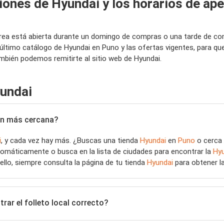
iones de Hyundai y los horarios de ap
área está abierta durante un domingo de compras o una tarde de co
último catálogo de Hyundai en Puno y las ofertas vigentes, para q
mbién podemos remitirte al sitio web de Hyundai.
yundai
ión más cercana?
i
, y cada vez hay más. ¿Buscas una tienda
Hyundai
en
Puno
o cerca 
tomáticamente o busca en la lista de ciudades para encontrar la
Hy
 ello, siempre consulta la página de tu tienda
Hyundai
para obtener la
ar el folleto local correcto?