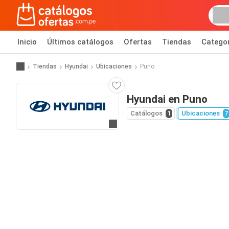
Inicio
Últimos catálogos
Ofertas
Tiendas
Catego
Tiendas
Hyundai
Ubicaciones
Puno
Hyundai en Puno
Catálogos
1
Ubicaciones
7
Ir al sitio web