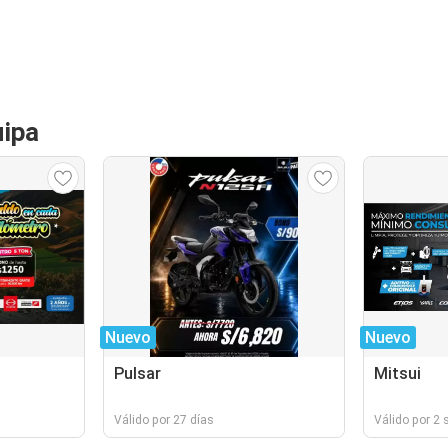
uipa
Nuevo
Nuevo
Pulsar
Mitsui
Válido por 27 días
Válido por 