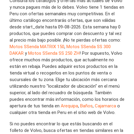
Consulta los catálogos y ofertas más actuales de Volvo
y nunca pagues más de lo debes. Volvo tiene 1 tiendas en
Peru con ofertas semanales muy competitivas. En el
último catálogo encontrarás ofertas, que son válidas
desde start_date hasta 09-08-2026. Esta semana hay 0
productos, que puedes comprar con descuento y tal vez
al precio más bajo posible. ¡No te pierdas ofertas como:
Motos SSenda MATRIX 150
,
Motos SSenda SS 300
DAKAR
y
Motos SSenda SS 250 ZH
! Por supuesto, Volvo
ofrece muchos más productos, que actualmente no
están en rebaja. Puedes adquirir estos productos en la
tienda virtual o recogerlos en los puntos de venta o
sucursales de tu zona. Elige tu ubicación más cercana
utilizando nuestro "localizador de ubicación" en el menú
superior, al lado del recuadro de búsqueda. También
puedes encontrar más información, como los horarios de
apertura de tus tienda en
Arequipa
,
Baños
,
Cajamarca
o
cualquier otra tienda en Peru en el sitio web de Volvo.
Si no puedes encontrar lo que estás buscando en el
folleto de Volvo, busca ofertas en tiendas similares en la