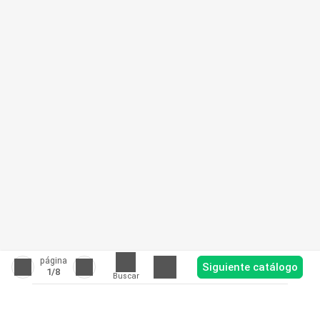
página
Siguiente catálogo
1
/8
Buscar