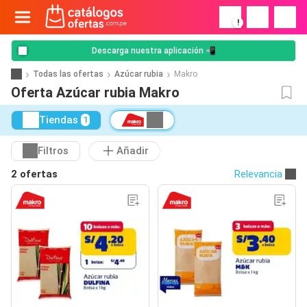
!
Descarga nuestra aplicación 📲
Todas las ofertas
Azúcar rubia
Makro
Oferta Azúcar rubia Makro
Tiendas
1
Filtros
Añadir
2 ofertas
Relevancia