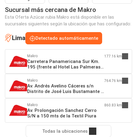
Sucursal más cercana de Makro
Esta Oferta Azúcar rubia Makro está disponible en las
sucursales siguientes según la ubicación que has configurado:
Lima
Detectado automáticamente
Makro
177.16 km
Carretera Panamericana Sur Km.
195 (frente al Hotel Las Palmeras)
Grocio Prado 11702 Chincha Alta
Makro
764.76 km
Av. Andrés Avelino Cáceres s/n
Distrito de José Luis Bustamante y
Rivero (a 1 cdra. del by pass)
Arequipa
Makro
860.83 km
Av. Prolongación Sanchez Cerro
S/N a 150 mts de la Textil Piura
Todas la ubicaciones