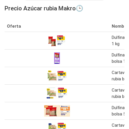
Precio Azúcar rubia Makro🕒
Oferta
Nombre
Dulfina a
1 kg
Dulfina a
bolsa 1 
Cartavio
rubia bol
Cartavio
rubia bol
Dulfina a
bolsa 5 
Cartavio