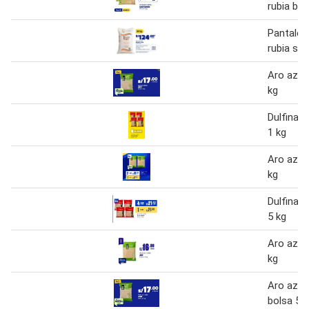
rubia bol
Pantaleo
rubia sa
Aro azúc
kg
Dulfina a
1 kg
Aro azúc
kg
Dulfina a
5 kg
Aro azúc
kg
Aro azúc
bolsa 5 