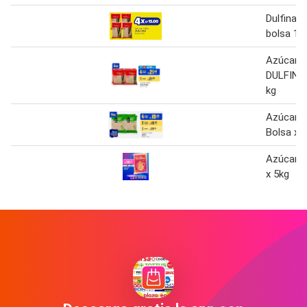
Dulfina a
bolsa 1 
Azúcar r
DULFINA 
kg
Azúcar r
Bolsa x 5
Azúcar ru
x 5kg