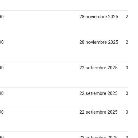
90
28 noviembre 2025
25 di
90
28 noviembre 2025
25 di
90
22 setiembre 2025
06 oc
90
22 setiembre 2025
05 oc
90
22 setiembre 2025
05 oc
90
22 setiembre 2025
05 oc