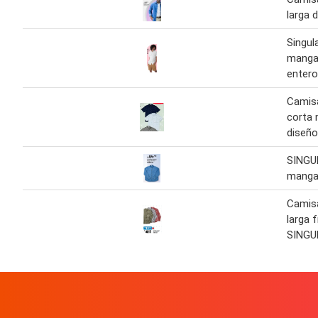
larga 
Singul
manga 
entero
Camis
corta 
diseño
SINGU
manga
Camis
larga f
SINGU