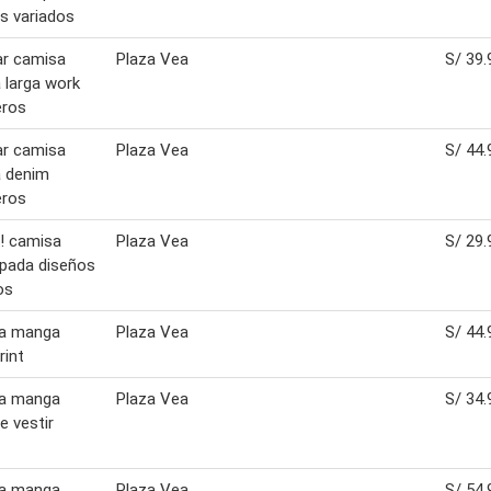
s variados
ar camisa
Plaza Vea
S/ 39.
larga work
eros
ar camisa
Plaza Vea
S/ 44.
 denim
eros
! camisa
Plaza Vea
S/ 29.
pada diseños
os
a manga
Plaza Vea
S/ 44.
rint
a manga
Plaza Vea
S/ 34.
e vestir
a manga
Plaza Vea
S/ 54.