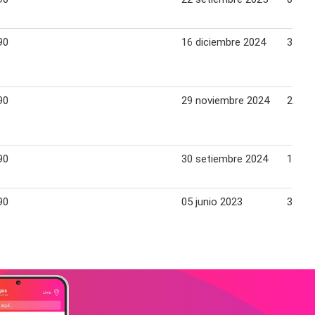
90
16 diciembre 2024
31 di
90
29 noviembre 2024
25 di
90
30 setiembre 2024
13 oc
90
05 junio 2023
30 ju