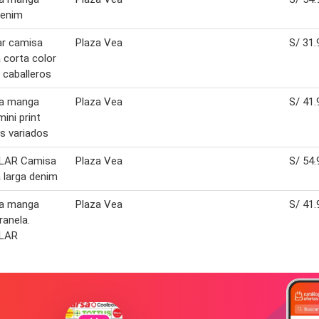
denim
ar camisa
Plaza Vea
S/ 31.
corta color
 caballeros
a manga
Plaza Vea
S/ 41.
mini print
s variados
LAR Camisa
Plaza Vea
S/ 54.
 larga denim
a manga
Plaza Vea
S/ 41.
ranela.
LAR