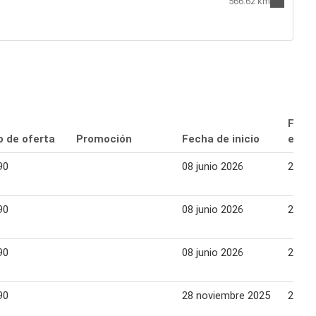
566.62 km
Fech
o de oferta
Promoción
Fecha de inicio
expir
90
08 junio 2026
21 ju
90
08 junio 2026
21 ju
90
08 junio 2026
21 ju
90
28 noviembre 2025
25 di