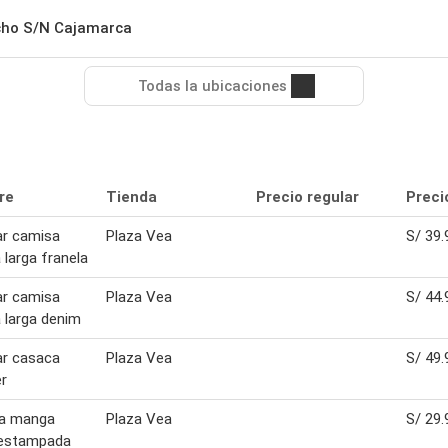
ucho S/N Cajamarca
Todas la ubicaciones
re
Tienda
Precio regular
Preci
ar camisa
Plaza Vea
S/ 39.
larga franela
ar camisa
Plaza Vea
S/ 44.
 larga denim
ar casaca
Plaza Vea
S/ 49.
r
a manga
Plaza Vea
S/ 29.
 estampada