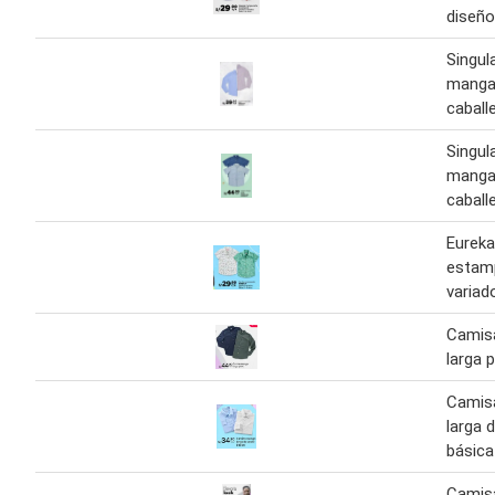
diseño
Singul
manga 
caball
Singul
manga
caball
Eureka
estam
variad
Camis
larga p
Camis
larga d
básica
Camis