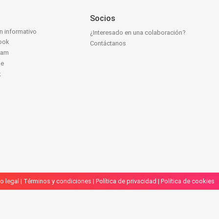
Socios
ín informativo
¿Interesado en una colaboración?
ook
Contáctanos
ram
be
k
o legal
|
Términos y condiciones
|
Política de privacidad
|
Política de cookies