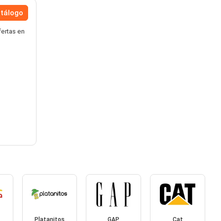
atálogo
fertas en
Platanitos
GAP
Cat