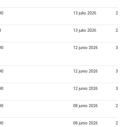
90
13 julio 2026
20 jul
0
13 julio 2026
20 jul
90
12 junio 2026
30 ju
90
12 junio 2026
30 ju
90
12 junio 2026
30 ju
90
08 junio 2026
21 ju
90
08 junio 2026
21 ju