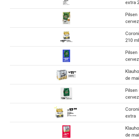
extra 
Pilsen
cervez
Coroni
210 ml
Pilsen
cervez
Klauho
de ma
Pilsen
cerve
Coroni
extra
Klauho
de ma