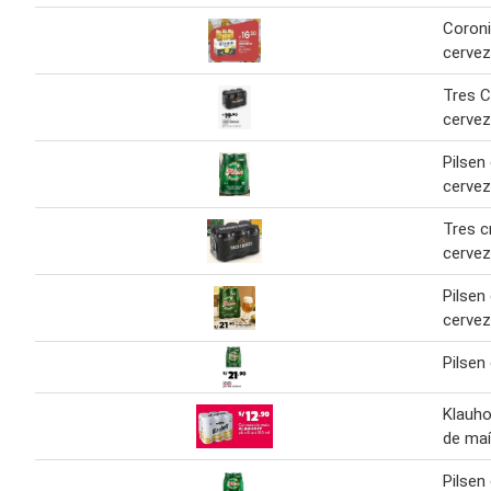
Coroni
cerve
Tres 
cervez
Pilsen
cervez
Tres c
cervez
Pilsen
cerve
Pilsen
Klauho
de ma
Pilsen