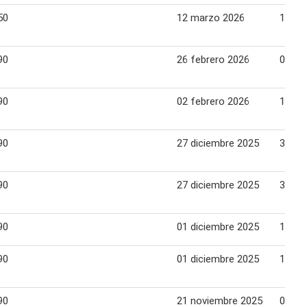
50
12 marzo 2026
15 ma
90
26 febrero 2026
01 ma
90
02 febrero 2026
15 fe
90
27 diciembre 2025
31 di
90
27 diciembre 2025
31 di
90
01 diciembre 2025
15 di
90
01 diciembre 2025
15 di
90
21 noviembre 2025
05 di