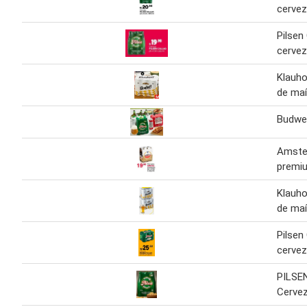
cerve
Pilsen
cerve
Klauho
de ma
Budwei
Amste
premi
Klauho
de ma
Pilsen
cerve
PILSE
Cerve