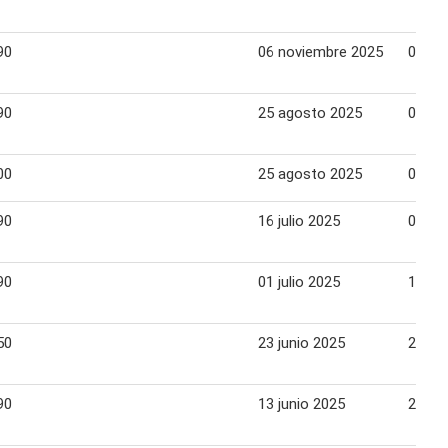
90
06 noviembre 2025
09 no
90
25 agosto 2025
07 se
00
25 agosto 2025
07 se
90
16 julio 2025
03 ag
90
01 julio 2025
15 jul
50
23 junio 2025
29 ju
90
13 junio 2025
29 ju