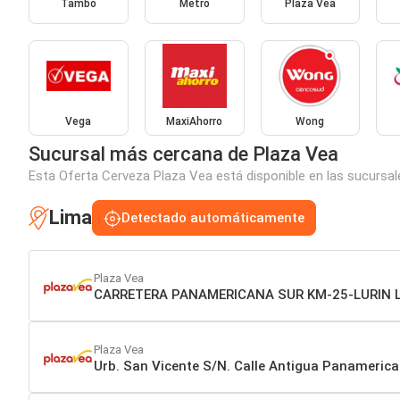
Tambo
Metro
Plaza Vea
Vega
MaxiAhorro
Wong
Sucursal más cercana de Plaza Vea
Esta Oferta Cerveza Plaza Vea está disponible en las sucursal
Lima
Detectado automáticamente
Plaza Vea
CARRETERA PANAMERICANA SUR KM-25-LURIN 
Plaza Vea
Urb. San Vicente S/N. Calle Antigua Panameric