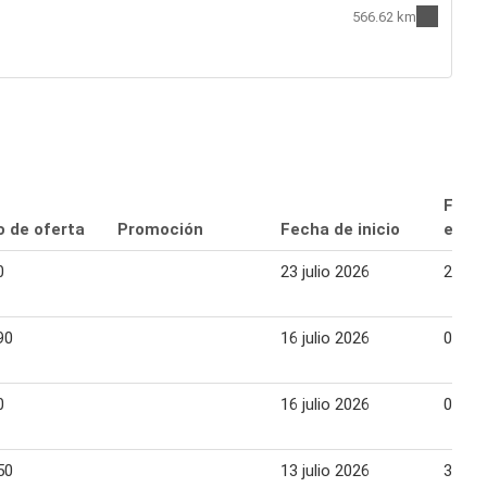
566.62 km
Fech
o de oferta
Promoción
Fecha de inicio
expir
0
23 julio 2026
29 jul
90
16 julio 2026
02 ag
0
16 julio 2026
02 ag
50
13 julio 2026
31 jul