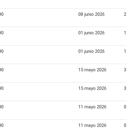
90
08 junio 2026
21 ju
90
01 junio 2026
14 ju
90
01 junio 2026
14 ju
90
15 mayo 2026
31 ma
90
15 mayo 2026
31 ma
90
11 mayo 2026
01 ju
90
11 mayo 2026
01 ju