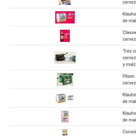
cerve
Klauho
de maí
Classe
cervez
Tres c
cervez
y maíz
Pilsen
cervez
Klauho
de maí
Klauho
de maí
Coroni