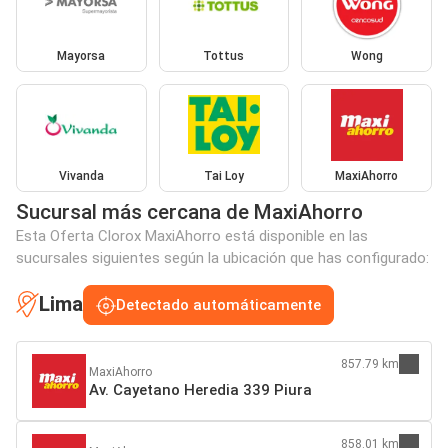
Mayorsa
Tottus
Wong
Vivanda
Tai Loy
MaxiAhorro
Sucursal más cercana de MaxiAhorro
Esta Oferta Clorox MaxiAhorro está disponible en las
sucursales siguientes según la ubicación que has configurado:
Lima
Detectado automáticamente
857.79 km
MaxiAhorro
Av. Cayetano Heredia 339 Piura
858.01 km