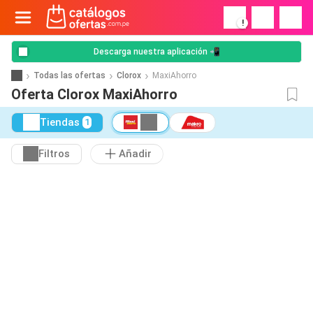
!
Descarga nuestra aplicación 📲
Todas las ofertas
Clorox
MaxiAhorro
Oferta Clorox MaxiAhorro
Tiendas
1
Filtros
Añadir