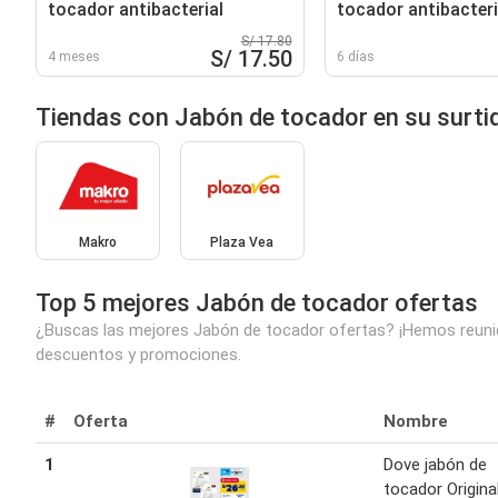
tocador antibacterial
tocador antibacteri
S/ 17.80
S/ 17.50
4 meses
6 días
Tiendas con Jabón de tocador en su surti
Makro
Plaza Vea
Top 5 mejores Jabón de tocador ofertas
¿Buscas las mejores Jabón de tocador ofertas? ¡Hemos reunido
descuentos y promociones.
#
Oferta
Nombre
1
Dove jabón de
tocador Origina