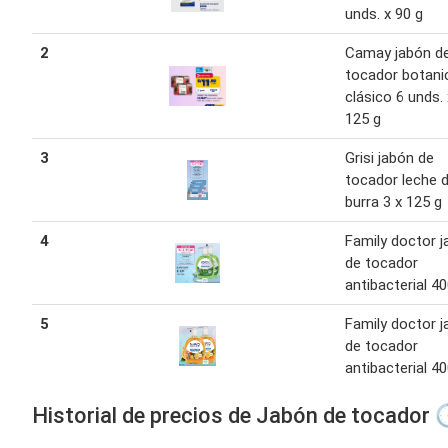
unds. x 90 g
2
Camay jabón d
tocador botani
clásico 6 unds. 
125 g
3
Grisi jabón de
tocador leche 
burra 3 x 125 g
4
Family doctor 
de tocador
antibacterial 4
5
Family doctor 
de tocador
antibacterial 4
Historial de precios de Jabón de tocador 