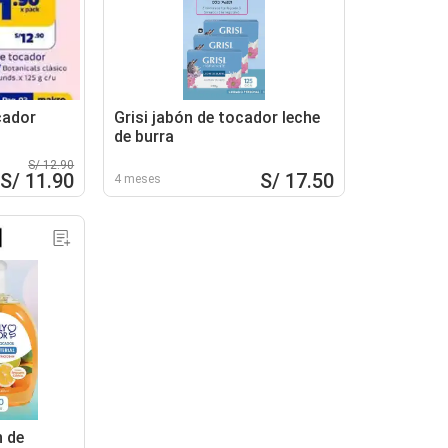
cador
Grisi jabón de tocador leche
de burra
S/ 12.90
S/ 11.90
S/ 17.50
4 meses
n de