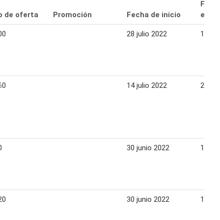
Fech
o de oferta
Promoción
Fecha de inicio
expir
00
28 julio 2022
10 ag
60
14 julio 2022
27 jul
0
30 junio 2022
13 jul
20
30 junio 2022
13 jul