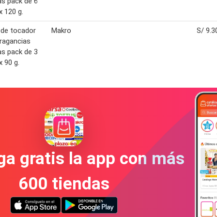
as pack de 6
x 120 g.
 de tocador
Makro
S/ 9.3
ragancias
as pack de 3
x 90 g.
a gratis la app con más
600 tiendas