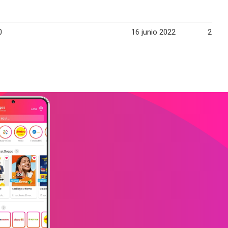
0
16 junio 2022
29 ju