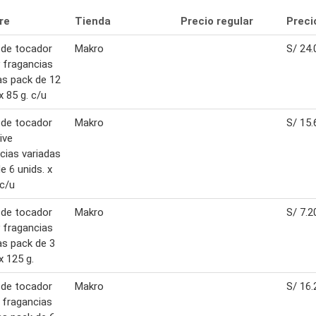
re
Tienda
Precio regular
Preci
 de tocador
Makro
S/ 24.
 fragancias
as pack de 12
x 85 g. c/u
 de tocador
Makro
S/ 15.
ive
cias variadas
e 6 unids. x
 c/u
 de tocador
Makro
S/ 7.2
 fragancias
as pack de 3
x 125 g.
 de tocador
Makro
S/ 16.
 fragancias