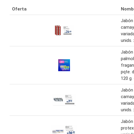
Oferta
Nomb
Jabón
camay
variad
unids. 
Jabón
palmol
fragan
pqte. d
120 g.
Jabón
camay
variad
unids. 
Jabón
protex