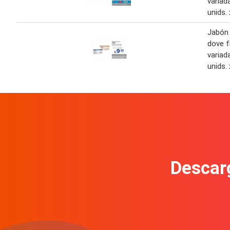
variad
unids. 
Jabón
dove f
variad
unids. 
Descarg