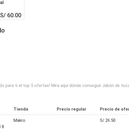
al
S/ 60.00
do
 para ti el top 5 ofertas! Mira aquí dónde conseguir Jabón de toca
Tienda
Precio regular
Precio de ofe
Makro
S/ 26.50
l 8