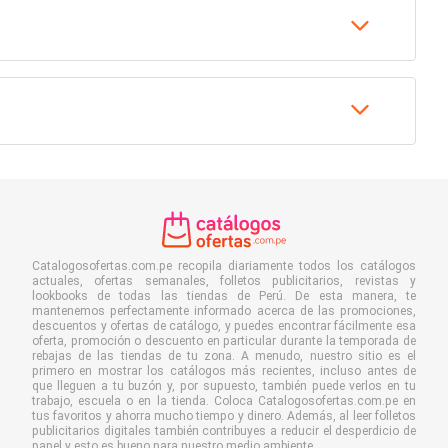
Catalogosofertas.com.pe recopila diariamente todos los catálogos
actuales, ofertas semanales, folletos publicitarios, revistas y
lookbooks de todas las tiendas de Perú. De esta manera, te
mantenemos perfectamente informado acerca de las promociones,
descuentos y ofertas de catálogo, y puedes encontrar fácilmente esa
oferta, promoción o descuento en particular durante la temporada de
rebajas de las tiendas de tu zona. A menudo, nuestro sitio es el
primero en mostrar los catálogos más recientes, incluso antes de
que lleguen a tu buzón y, por supuesto, también puede verlos en tu
trabajo, escuela o en la tienda. Coloca Catalogosofertas.com.pe en
tus favoritos y ahorra mucho tiempo y dinero. Además, al leer folletos
publicitarios digitales también contribuyes a reducir el desperdicio de
papel y esto es bueno para nuestro medio ambiente.