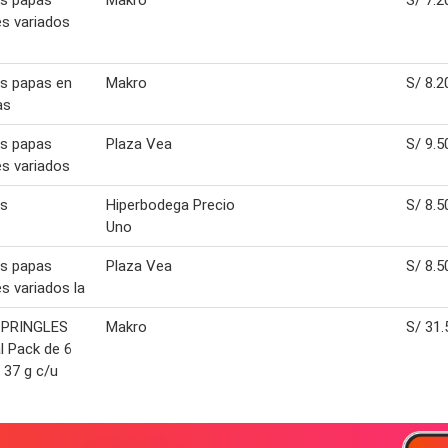
es papas
Makro
S/ 7.2
s variados
es papas en
Makro
S/ 8.2
as
es papas
Plaza Vea
S/ 9.5
s variados
es
Hiperbodega Precio
S/ 8.5
Uno
es papas
Plaza Vea
S/ 8.5
s variados la
 PRINGLES
Makro
S/ 31.
al Pack de 6
x 37 g c/u