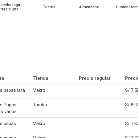
Hiperbodega
Tottus
Almendariz
Sumon Licor
Precio Uno
re
Tienda
Precio regular
Preci
es papas lata
Makro
S/ 7.5
es Papas
Tambo
S/ 8.9
s varios
es papas
Makro
S/ 7.8