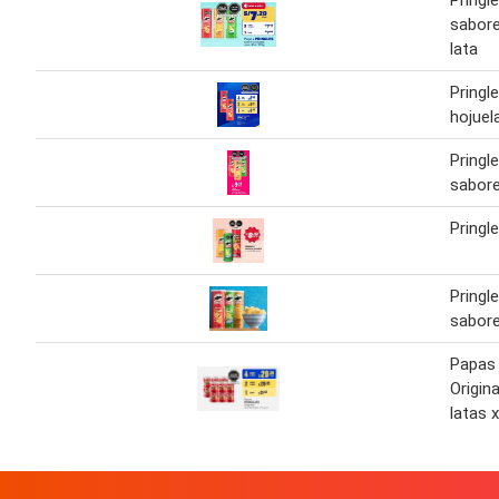
Pringl
sabore
lata
Pringl
hojuel
Pringl
sabore
Pringl
Pringl
sabore
Papas
Origin
latas 