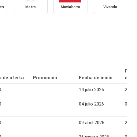
es
Metro
MaxiAhorro
Vivanda
Fech
o de oferta
Promoción
Fecha de inicio
expir
0
14 julio 2026
29 jul
0
04 julio 2026
02 ag
0
09 abril 2026
22 abr