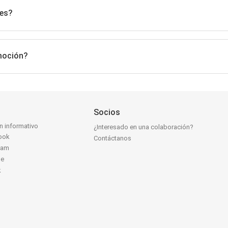
les?
omoción?
Socios
ín informativo
¿Interesado en una colaboración?
ook
Contáctanos
ram
be
k