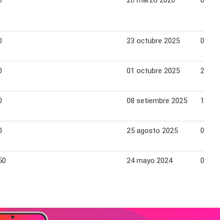
0
26 marzo 2026
08 abr
0
23 octubre 2025
06 no
0
01 octubre 2025
20 oc
0
08 setiembre 2025
14 se
0
25 agosto 2025
07 se
50
24 mayo 2024
05 ju