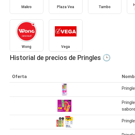
Makro
Plaza Vea
Tambo
Wong
Vega
Historial de precios de Pringles 🕒
Oferta
Nomb
Pringl
Pringl
sabore
Pringl