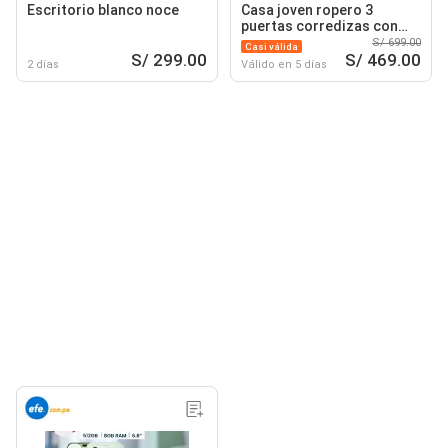
Escritorio blanco noce
Casa joven ropero 3
puertas corredizas con
espejo blanco
S/ 699.00
Casi válida
S/ 299.00
S/ 469.00
2 días
Válido en 5 días