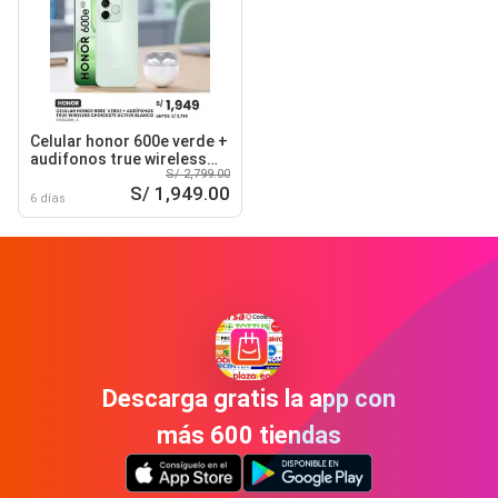
Celular honor 600e verde +
audifonos true wireless
S/ 2,799.00
choicex7e active blanco
S/ 1,949.00
6 días
Descarga gratis la app con
más 600 tiendas