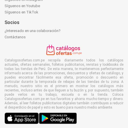
Síguenos en Youtube
Síguenos en TikTok
Socios
¿Interesado en una colaboración?
Contáctanos
Catalogosofertas.com.pe recopila diariamente todos los catálogos
actuales, ofertas semanales, folletos publicitarios, revistas y lookbooks de
todas las tiendas de Perú. De esta manera, te mantenemos perfectamente
informado acerca de las promociones, descuentos y ofertas de catálogo, y
puedes encontrar fácilmente esa oferta, promoción o descuento en
particular durante la temporada de rebajas de las tiendas de tu zona. A
menudo, nuestro sitio es el primero en mostrar los catálogos más
recientes, incluso antes de que lleguen a tu buzón y, por supuesto, también
puede verlos en tu trabajo, escuela o en la tienda. Coloca
Catalogosofertas.com.pe en tus favoritos y ahorra mucho tiempo y dinero.
Además, al leer folletos publicitarios digitales también contribuyes a reducir
el desperdicio de papel y esto es bueno para nuestro medio ambiente.