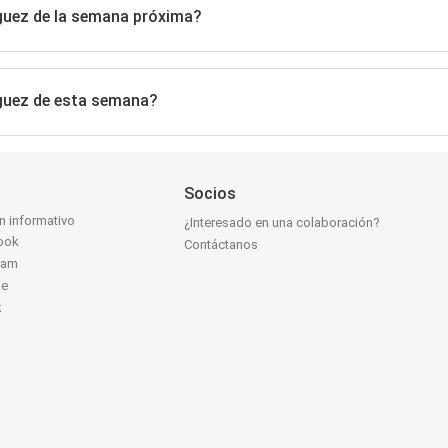
guez de la semana próxima?
guez de esta semana?
Socios
ín informativo
¿Interesado en una colaboración?
ook
Contáctanos
ram
be
k