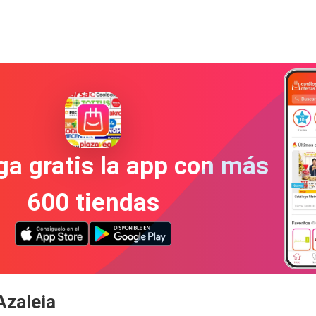
a gratis la app con más
600 tiendas
Azaleia