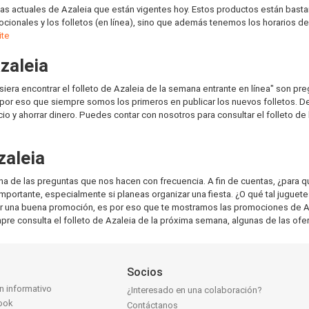
as actuales de Azaleia que están vigentes hoy. Estos productos están bast
ionales y los folletos (en línea), sino que además tenemos los horarios de 
ite
zaleia
siera encontrar el folleto de Azaleia de la semana entrante en línea" son p
por eso que siempre somos los primeros en publicar los nuevos folletos. De
o y ahorrar dinero. Puedes contar con nosotros para consultar el folleto de
zaleia
na de las preguntas que nos hacen con frecuencia. A fin de cuentas, ¿para 
ortante, especialmente si planeas organizar una fiesta. ¿O qué tal juguet
r una buena promoción, es por eso que te mostramos las promociones de Aza
re consulta el folleto de Azaleia de la próxima semana, algunas de las ofer
Socios
ín informativo
¿Interesado en una colaboración?
ook
Contáctanos