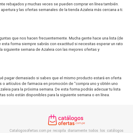
ante rebajados y muchas veces se pueden comprar en línea también.
apertura y las ofertas semanales de la tienda Azaleia más cercana a ti.
reguntas que nos hacen frecuentemente. Mucha gente hace una lista (de
 esta forma siempre sabrás con exactitud si necesitas esperar un rato
 la siguiente semana de Azaleia con las mejores ofertas y
qué pagar demasiado si sabes que el mismo producto estará en oferta
es o artículos de farmacia en promoción de "compra uno y obtén uno
leia para la próxima semana. De esta forma podrás adecuar tu lista
tas solo están disponibles para la siguiente semana o en línea.
Catalogosofertas.com.pe recopila diariamente todos los catálogos