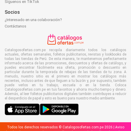
Síguenos en TikTok
Socios
¿Interesado en una colaboración?
Contáctanos
Catalogosofertas.com.pe recopila diariamente todos los catálogos
actuales, ofertas semanales, folletos publicitarios, revistas y lookbooks de
todas las tiendas de Perú. De esta manera, te mantenemos perfectamente
informado acerca de las promociones, descuentos y ofertas de catálogo, y
puedes encontrar fácilmente esa oferta, promoción o descuento en
particular durante la temporada de rebajas de las tiendas de tu zona. A
menudo, nuestro sitio es el primero en mostrar los catálogos más
recientes, incluso antes de que lleguen a tu buzón y, por supuesto, también
puede verlos en tu trabajo, escuela o en la tienda. Coloca
Catalogosofertas.com.pe en tus favoritos y ahorra mucho tiempo y dinero.
Además, al leer folletos publicitarios digitales también contribuyes a reducir
el desperdicio de papel y esto es bueno para nuestro medio ambiente.
Todos los derechos reservados © Catalogosofertas.com.pe 2026 |
Aviso