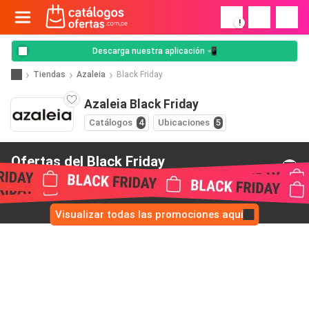
!
Descarga nuestra aplicación 📲
Tiendas
Azaleia
Black Friday
Azaleia Black Friday
Catálogos
4
Ubicaciones
5
Ofertas del Black Friday
de Azaleia
Visualizar todas las promociones aquí