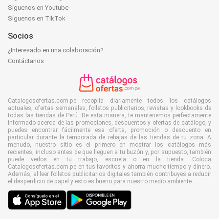
Síguenos en Youtube
Síguenos en TikTok
Socios
¿Interesado en una colaboración?
Contáctanos
Catalogosofertas.com.pe recopila diariamente todos los catálogos
actuales, ofertas semanales, folletos publicitarios, revistas y lookbooks de
todas las tiendas de Perú. De esta manera, te mantenemos perfectamente
informado acerca de las promociones, descuentos y ofertas de catálogo, y
puedes encontrar fácilmente esa oferta, promoción o descuento en
particular durante la temporada de rebajas de las tiendas de tu zona. A
menudo, nuestro sitio es el primero en mostrar los catálogos más
recientes, incluso antes de que lleguen a tu buzón y, por supuesto, también
puede verlos en tu trabajo, escuela o en la tienda. Coloca
Catalogosofertas.com.pe en tus favoritos y ahorra mucho tiempo y dinero.
Además, al leer folletos publicitarios digitales también contribuyes a reducir
el desperdicio de papel y esto es bueno para nuestro medio ambiente.