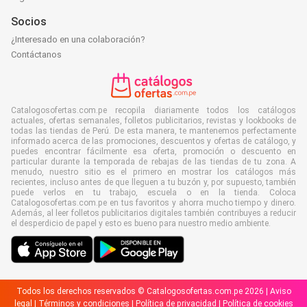
Socios
¿Interesado en una colaboración?
Contáctanos
Catalogosofertas.com.pe recopila diariamente todos los catálogos
actuales, ofertas semanales, folletos publicitarios, revistas y lookbooks de
todas las tiendas de Perú. De esta manera, te mantenemos perfectamente
informado acerca de las promociones, descuentos y ofertas de catálogo, y
puedes encontrar fácilmente esa oferta, promoción o descuento en
particular durante la temporada de rebajas de las tiendas de tu zona. A
menudo, nuestro sitio es el primero en mostrar los catálogos más
recientes, incluso antes de que lleguen a tu buzón y, por supuesto, también
puede verlos en tu trabajo, escuela o en la tienda. Coloca
Catalogosofertas.com.pe en tus favoritos y ahorra mucho tiempo y dinero.
Además, al leer folletos publicitarios digitales también contribuyes a reducir
el desperdicio de papel y esto es bueno para nuestro medio ambiente.
Todos los derechos reservados © Catalogosofertas.com.pe 2026 |
Aviso
legal
|
Términos y condiciones
|
Política de privacidad
|
Política de cookies