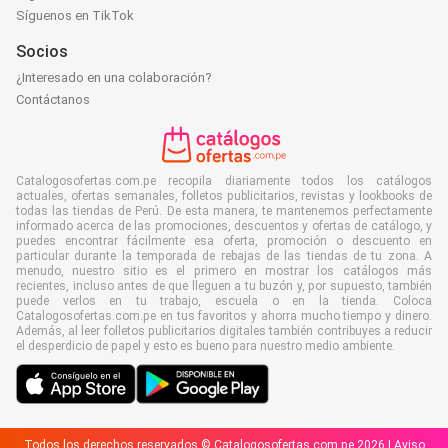
Síguenos en TikTok
Socios
¿Interesado en una colaboración?
Contáctanos
Catalogosofertas.com.pe recopila diariamente todos los catálogos
actuales, ofertas semanales, folletos publicitarios, revistas y lookbooks de
todas las tiendas de Perú. De esta manera, te mantenemos perfectamente
informado acerca de las promociones, descuentos y ofertas de catálogo, y
puedes encontrar fácilmente esa oferta, promoción o descuento en
particular durante la temporada de rebajas de las tiendas de tu zona. A
menudo, nuestro sitio es el primero en mostrar los catálogos más
recientes, incluso antes de que lleguen a tu buzón y, por supuesto, también
puede verlos en tu trabajo, escuela o en la tienda. Coloca
Catalogosofertas.com.pe en tus favoritos y ahorra mucho tiempo y dinero.
Además, al leer folletos publicitarios digitales también contribuyes a reducir
el desperdicio de papel y esto es bueno para nuestro medio ambiente.
Todos los derechos reservados © Catalogosofertas.com.pe 2026 |
Aviso