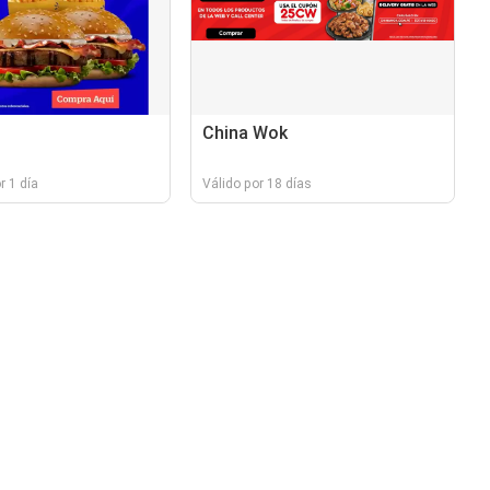
China Wok
r 1 día
Válido por 18 días