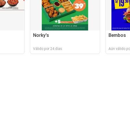
Norky's
Bembos
Válido por 24 días
Aún válido po