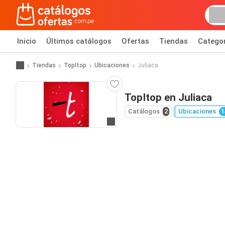
Inicio
Últimos catálogos
Ofertas
Tiendas
Catego
Tiendas
TopItop
Ubicaciones
Juliaca
TopItop en Juliaca
Catálogos
2
Ubicaciones
1
Ir al sitio web