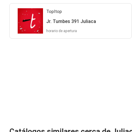
TopItop
Jr. Tumbes 391 Juliaca
horario de apertura
Catálogos similares cerca de Julia