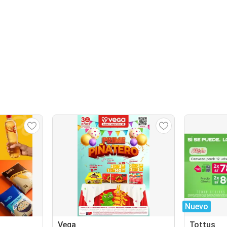
Nuevo
Vega
Tottus