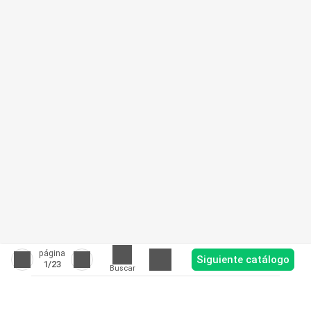
página
Siguiente catálogo
1
/23
Buscar