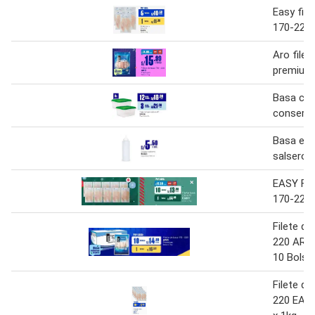
Easy file
170-220 
Aro filet
premium
Basa caj
conserva
Basa en
salsero 
EASY Fil
170-220 
Filete de
220 ARO
10 Bolsa
Filete de
220 EASY