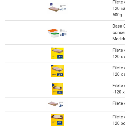
Filete de
120 Easy
500g
Basa Caj
conserv
Medidas 
Filete de
120 x uni
Filete de
120 x uni
Filete de
-120 x un
Filete de
Filete de
120 bols