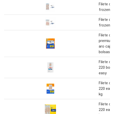
Filete de
frozen 1
Filete de
frozen
Filete de
premium
aro caja 
bolsas x
Filete de
220 bolsa
easy
Filete de
220 easy
kg
Filete de
220 easy