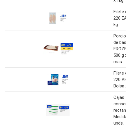
x 1kg
Filete de
220 EASY
kg
Porciones
de basa 
FROZEN 
500 g x 3
mas
Filete de
220 ARO
Bolsa x 1
Cajas
conserv
rectangu
Medidas 
unds.