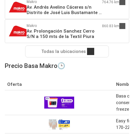
Makro
764.76 km
Av. Andrés Avelino Cáceres s/n
Distrito de José Luis Bustamante y
Rivero (a 1 cdra. del by pass)
Arequipa
Makro
860.83 km
Av. Prolongación Sanchez Cerro
S/N a 150 mts de la Textil Piura
Todas la ubicaciones
Precio Basa Makro🕒
Oferta
Nombre
Basa caj
conserv
freezer
Easy file
170-220 