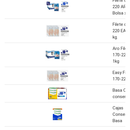
Filete de
220 ARO
Bolsa x 1
Filete de
220 EASY
kg.
Aro File
170-220
1kg
Easy Fil
170-220 
Basa Caj
conserv
Cajas
Conserv
Basa