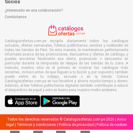
Socios
¿Interesado en una colaboración?
Contáctanos
Catalogosofertas.com.pe recopila diariamente todos los catálogos
actuales, ofertas semanales, folletos publicitarios, revistas y lookbooks de
todas las tiendas de Perú. De esta manera, te mantenemos perfectamente
informado acerca de las promociones, descuentos y ofertas de catálogo, y
puedes encontrar fácilmente esa oferta, promoción o descuento en
particular durante la temporada de rebajas de las tiendas de tu zona. A
menudo, nuestro sitio es el primero en mostrar los catálogos más
recientes, incluso antes de que lleguen a tu buzón y, por supuesto, también
puede verlos en tu trabajo, escuela o en la tienda. Coloca
Catalogosofertas.com.pe en tus favoritos y ahorra mucho tiempo y dinero.
Además, al leer folletos publicitarios digitales también contribuyes a reducir
el desperdicio de papel y esto es bueno para nuestro medio ambiente.
Todos los derechos reservados © Catalogosofertas.com.pe 2026 |
Aviso
legal
|
Términos y condiciones
|
Política de privacidad
|
Política de cookies