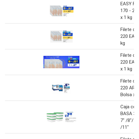
EASY Fil
170 - 22
x 1 kg
Filete de
220 EASY
kg
Filete de
220 EASY
x 1 kg
Filete de
220 ARO
Bolsa x 1
Caja con
BASA 3" /
7" /8"/ 9"
/11"