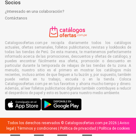
Socios
¿Interesado en una colaboración?
Contáctanos
Catalogosofertas.com.pe recopila diariamente todos los catálogos
actuales, ofertas semanales, folletos publicitarios, revistas y lookbooks de
todas las tiendas de Perú. De esta manera, te mantenemos perfectamente
informado acerca de las promociones, descuentos y ofertas de catálogo, y
puedes encontrar fácilmente esa oferta, promoción o descuento en
particular durante la temporada de rebajas de las tiendas de tu zona. A
menudo, nuestro sitio es el primero en mostrar los catálogos más
recientes, incluso antes de que lleguen a tu buzón y, por supuesto, también
puede verlos en tu trabajo, escuela o en la tienda. Coloca
Catalogosofertas.com.pe en tus favoritos y ahorra mucho tiempo y dinero.
Además, al leer folletos publicitarios digitales también contribuyes a reducir
el desperdicio de papel y esto es bueno para nuestro medio ambiente.
Todos los derechos reservados © Catalogosofertas.com.pe 2026 |
Aviso
legal
|
Términos y condiciones
|
Política de privacidad
|
Política de cookies