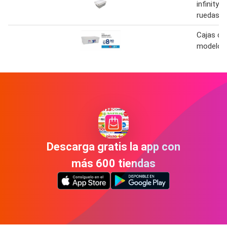
infinity 
ruedas
Cajas du
modelos 
Descarga gratis la app con
más 600 tiendas