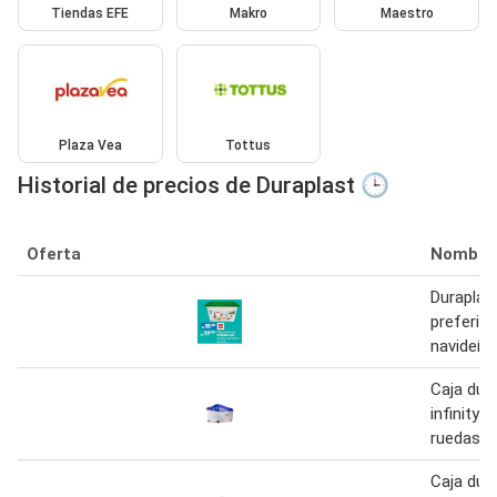
Tiendas EFE
Makro
Maestro
Plaza Vea
Tottus
Historial de precios de Duraplast 🕒
Oferta
Nombre
Duraplas
preferid
navideño 
Caja dur
infinity 
ruedas
Caja dur