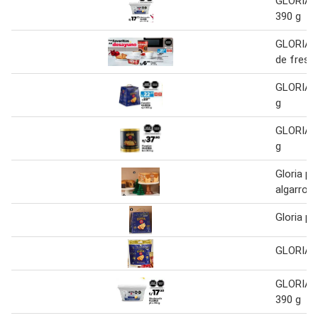
GLORIA m
390 g
GLORIA 
de fresa
GLORIA 
g
GLORIA 
g
Gloria p
algarrobi
Gloria p
GLORIA 
GLORIA m
390 g