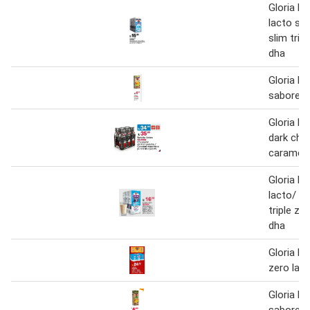
Gloria le
lacto sin 
slim trip
dha
Gloria be
sabores 
Gloria be
dark cho
caramel
Gloria le
lacto/ lig
triple ze
dha
Gloria lec
zero lact
Gloria be