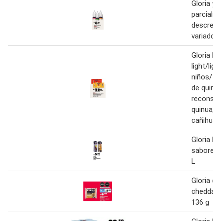
Gloria yo
parcialm
descrem
variados 
Gloria le
light/lig
niños/ r
de quinua
reconsti
quinua, k
cañihua
Gloria be
sabores 
L
Gloria q
cheddar /
136 g