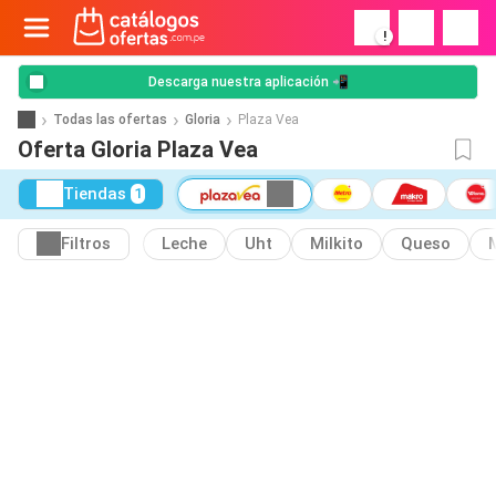
!
Descarga nuestra aplicación 📲
Todas las ofertas
Gloria
Plaza Vea
Oferta Gloria Plaza Vea
Tiendas
1
Filtros
Leche
Uht
Milkito
Queso