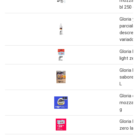
mozzarel
bl 250 g
Gloria yo
parcialm
descrem
variados 
Gloria le
light zer
Gloria be
sabores 
L
Gloria q
mozzarel
g
Gloria le
zero lac