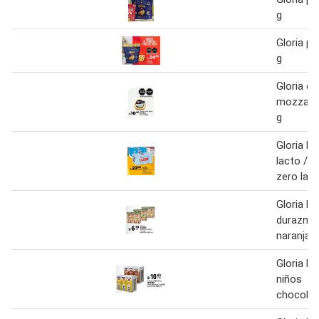
g
Gloria pa
g
Gloria q
mozzarel
g
Gloria le
lacto / ni
zero lac
Gloria be
durazno/
naranja
Gloria le
niños
chocolata