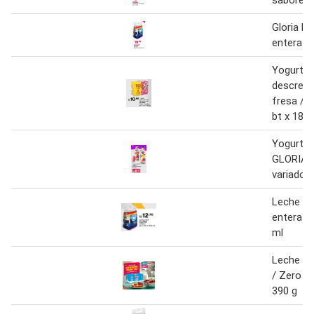
sabores 
Gloria le
entera
Yogurt p
descrem
fresa / va
bt x 180 
Yogurt b
GLORIA 
variados 
Leche U
entera pk
ml
Leche G
/ Zero la
390 g