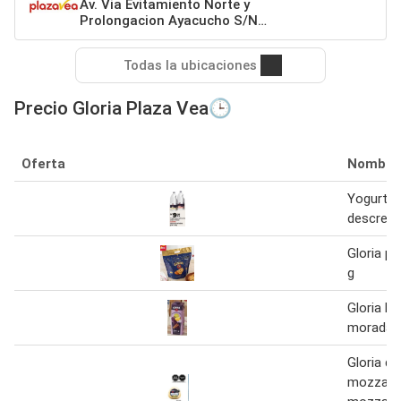
Av. Via Evitamiento Norte y
Prolongacion Ayacucho S/N
Cajamarca
Todas la ubicaciones
Precio Gloria Plaza Vea🕒
Oferta
Nombre
Yogurt p
descrem
Gloria pa
g
Gloria be
morada c
Gloria q
mozzarel