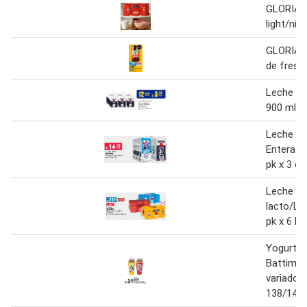
GLORIA l
light/niñ
GLORIA 
de fresa
Leche U
900 ml
Leche U
Entera /
pk x 3 cj 
Leche G
lacto/Lig
pk x 6 la
Yogurt 
Battimix
variados 
138/144