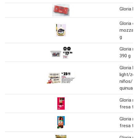
Gloria le
Gloria q
mozzarel
g
Gloria ma
390 g
Gloria le
light/zer
niños/ r
quinua
Gloria m
fresa fr 
Gloria m
fresa fr 
Gloria pa