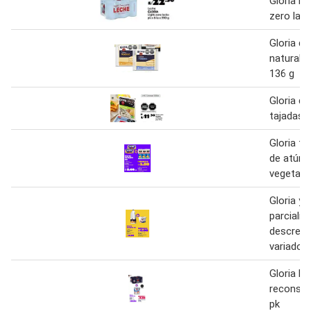
Gloria le
zero lac
Gloria q
natural /
136 g
Gloria qu
tajadas 
Gloria fi
de atún 
vegetal /
Gloria yo
parcialm
descrem
variados 
Gloria le
reconsti
pk