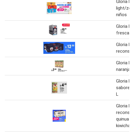
Gloria le
light/zer
niños
Gloria le
fresca e
Gloria le
reconsti
Gloria be
naranja/
Gloria be
sabores 
L
Gloria le
reconsti
quinua / 
kiwicha 