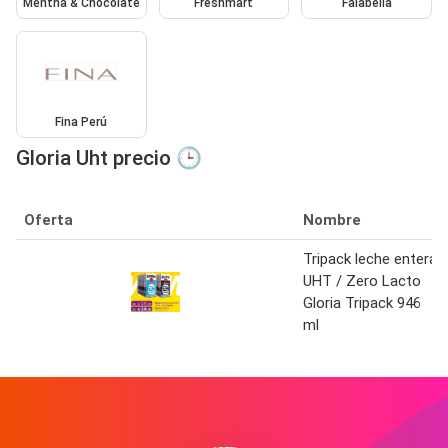
Mentha & Chocolate
Freshmart
Falabella
Fina Perú
Gloria Uht precio 🕒
Oferta
Nombre
Tripack leche entera
UHT / Zero Lacto
Gloria Tripack 946
ml