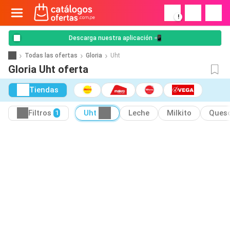
!
Descarga nuestra aplicación 📲
Todas las ofertas
Gloria
Uht
Gloria Uht oferta
Tiendas
Filtros
Uht
Leche
Milkito
Ques
1