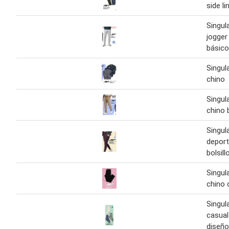
side li
Singul
jogger
básico
Singul
chino
Singul
chino 
Singul
deport
bolsill
Singul
chino 
Singul
casual
diseño