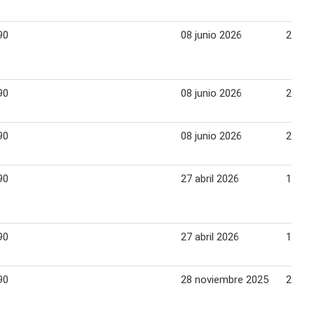
90
08 junio 2026
21 ju
90
08 junio 2026
21 ju
90
08 junio 2026
21 ju
90
27 abril 2026
11 ma
90
27 abril 2026
11 ma
90
28 noviembre 2025
25 di