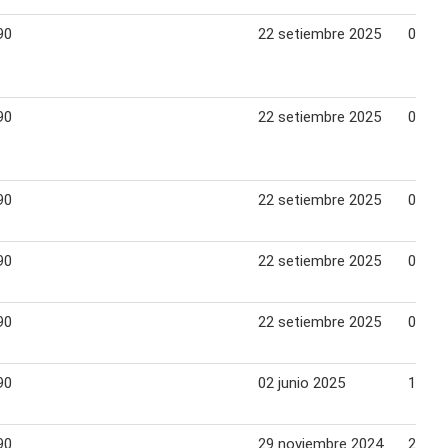
90
22 setiembre 2025
06 oc
90
22 setiembre 2025
06 oc
90
22 setiembre 2025
05 oc
90
22 setiembre 2025
05 oc
90
22 setiembre 2025
05 oc
90
02 junio 2025
15 ju
90
29 noviembre 2024
25 di