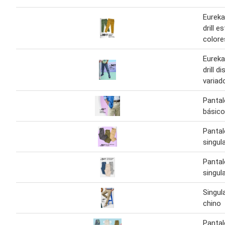
Eureka
drill 
colore
Eureka
drill d
variad
Pantal
básico
Pantal
singul
Pantaló
singul
Singul
chino
Pantal