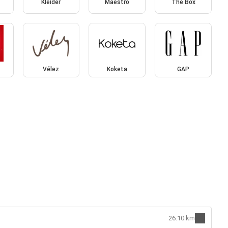
Kleider
Maestro
The Box
Vélez
Koketa
GAP
26.10 km