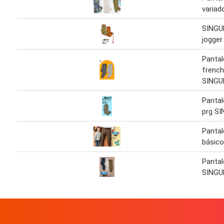
variad
SINGU
jogger 
Pantal
french
SINGU
Pantaló
prg S
Pantal
básic
Pantalo
SINGU