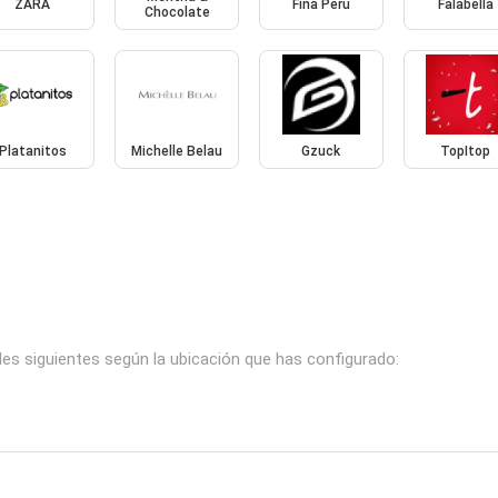
ZARA
Fina Perú
Falabella
Chocolate
Platanitos
Michelle Belau
Gzuck
TopItop
les siguientes según la ubicación que has configurado: