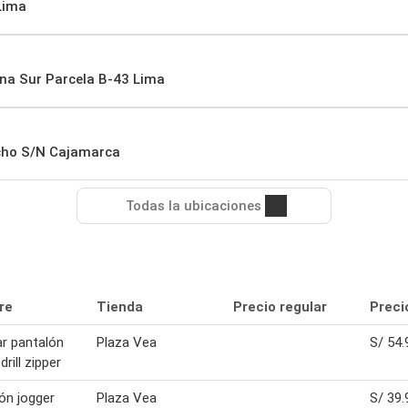
Lima
ana Sur Parcela B-43 Lima
ucho S/N Cajamarca
Todas la ubicaciones
re
Tienda
Precio regular
Preci
ar pantalón
Plaza Vea
S/ 54.
drill zipper
ón jogger
Plaza Vea
S/ 39.