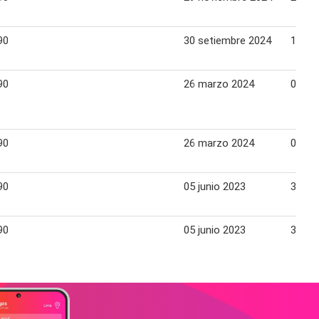
90
30 setiembre 2024
13 oc
90
26 marzo 2024
07 abr
90
26 marzo 2024
07 abr
90
05 junio 2023
30 ju
90
05 junio 2023
30 ju