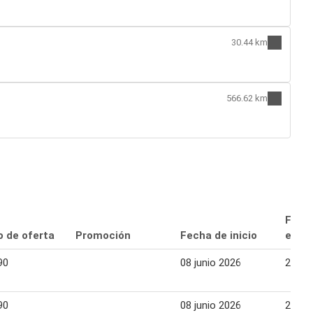
30.44 km
566.62 km
Fech
o de oferta
Promoción
Fecha de inicio
expir
90
08 junio 2026
21 ju
90
08 junio 2026
21 ju