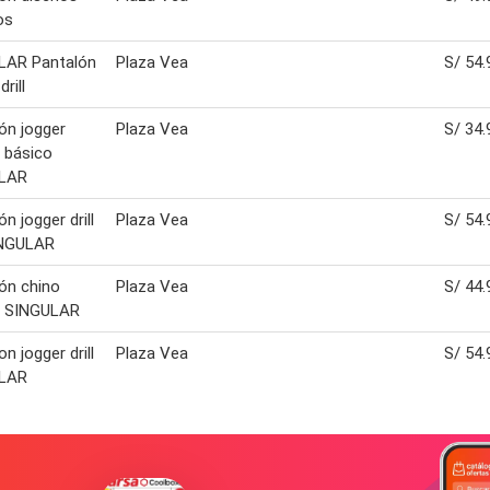
os
LAR Pantalón
Plaza Vea
S/ 54.
drill
ón jogger
Plaza Vea
S/ 34.
 básico
LAR
n jogger drill
Plaza Vea
S/ 54.
INGULAR
ón chino
Plaza Vea
S/ 44.
o SINGULAR
n jogger drill
Plaza Vea
S/ 54.
LAR