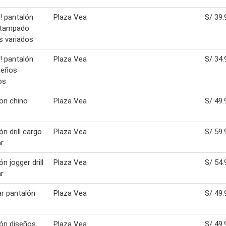
! pantalón
Plaza Vea
S/ 39.
estampado
s variados
! pantalón
Plaza Vea
S/ 34.
iseños
os
on chino
Plaza Vea
S/ 49.
ón drill cargo
Plaza Vea
S/ 59.
ar
n jogger drill
Plaza Vea
S/ 54.
ar
ar pantalón
Plaza Vea
S/ 49.
ón diseños
Plaza Vea
S/ 49.