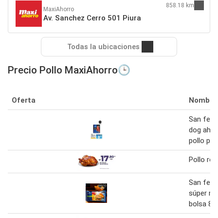
858.18 km
MaxiAhorro
Av. Sanchez Cerro 501 Piura
Todas la ubicaciones
Precio Pollo MaxiAhorro🕒
Oferta
Nombre
San fern
dog ahu
pollo pqt
Pollo ro
San fern
súper ric
bolsa 85