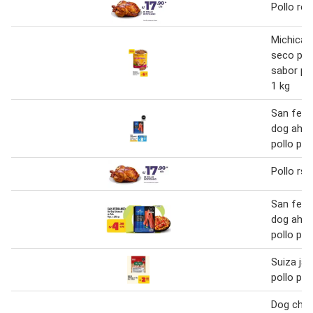
Pollo ro
Michicat
seco par
sabor pol
1 kg
San fern
dog ahu
pollo pqt
Pollo rs
San fern
dog ahu
pollo pqt
Suiza ja
pollo pqt
Dog cho