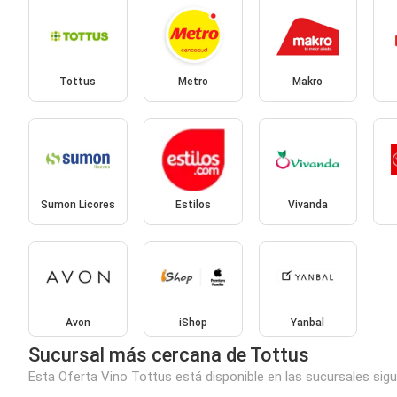
Tottus
Metro
Makro
Sumon Licores
Estilos
Vivanda
Avon
iShop
Yanbal
Sucursal más cercana de Tottus
Esta Oferta Vino Tottus está disponible en las sucursales sig