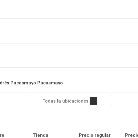
Andrés Pacasmayo Pacasmayo
Todas la ubicaciones
re
Tienda
Precio regular
Preci