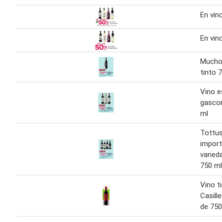
En vin
En vin
Mucho
tinto 
Vino e
gascon
ml
Tottus
impor
varied
750 ml
Vino t
Casille
de 75