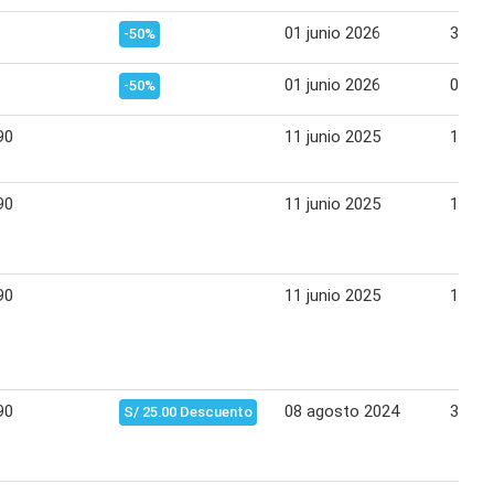
01 junio 2026
30 ju
-50%
01 junio 2026
01 ju
-50%
90
11 junio 2025
15 ju
90
11 junio 2025
15 ju
90
11 junio 2025
15 ju
90
08 agosto 2024
31 ag
S/ 25.00 Descuento