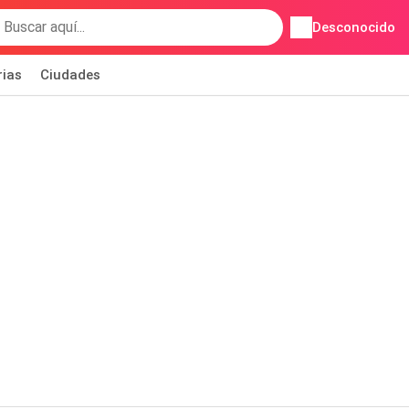
Desconocido
rias
Ciudades