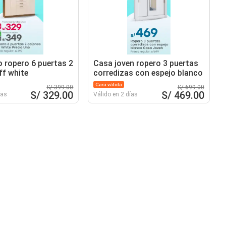
o ropero 6 puertas 2
Casa joven ropero 3 puertas
ff white
corredizas con espejo blanco
Casi válida
S/ 399.00
S/ 699.00
S/ 329.00
S/ 469.00
ías
Válido en 2 días