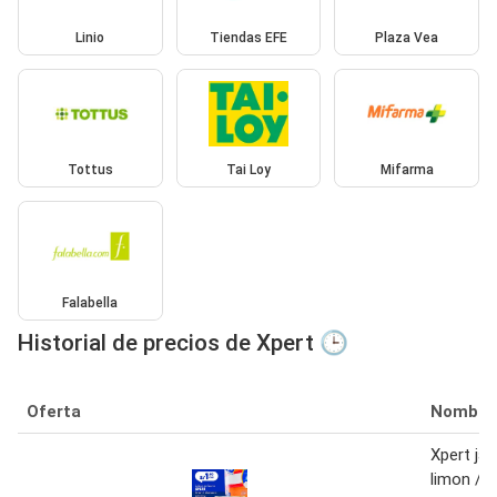
Linio
Tiendas EFE
Plaza Vea
Tottus
Tai Loy
Mifarma
Falabella
Historial de precios de Xpert 🕒
Oferta
Nombre
Xpert ja
limon / b