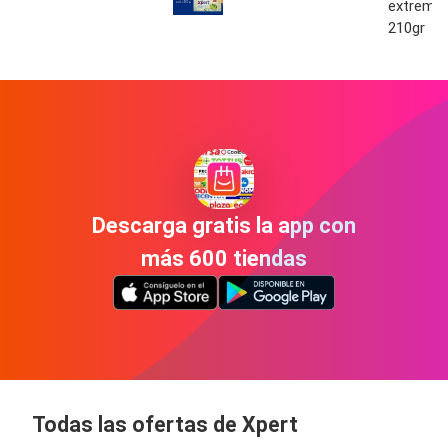
extrema 
210gr
Descarga gratis la app con
más 600 tiendas
Todas las ofertas de Xpert