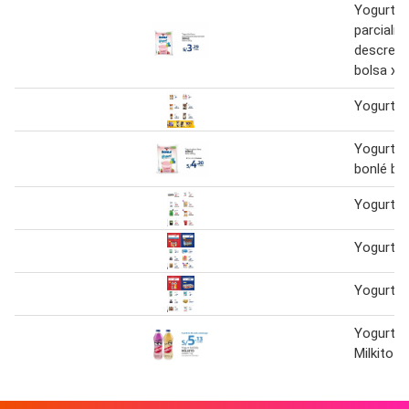
Yogurt d
parcialm
descrem
bolsa x 8
Yogurt a
Yogurt s
bonlé bol
Yogurt
Yogurt
Yogurt
Yogurt B
Milkito 1