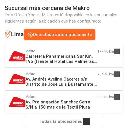
Sucursal más cercana de Makro
Esta Oferta Yogurt Makro está disponible en las sucursales
siguientes según la ubicación que has configurado:
Lima
Detectado automáticamente
Makro
177.16 km
Carretera Panamericana Sur Km.
195 (frente al Hotel Las Palmeras)
Grocio Prado 11702 Chincha Alta
Makro
764.76 km
Av. Andrés Avelino Cáceres s/n
Distrito de José Luis Bustamante y
Rivero (a 1 cdra. del by pass)
Arequipa
Makro
860.83 km
Av. Prolongación Sanchez Cerro
S/N a 150 mts de la Textil Piura
Todas la ubicaciones