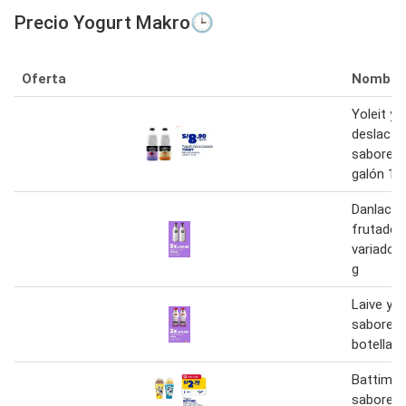
Precio Yogurt Makro🕒
Oferta
Nombre
Yoleit yo
deslact
sabores 
galón 1.6
Danlac y
frutado 
variados 
g
Laive yog
sabores 
botella 9
Battimix
sabores 