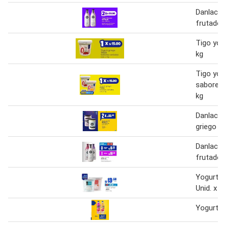
Danlac y
frutado 
Tigo yog
kg
Tigo yog
sabores 
kg
Danlac y
griego 9
Danlac y
frutado
Yogurt g
Unid. x 1 
Yogurt mi