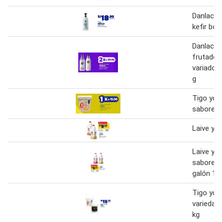
Danlac yo
kefir bot
Danlac y
frutado 
variados 
g
Tigo yog
sabores 
Laive yog
Laive yo
sabores 
galón 1.7
Tigo yog
variedad
kg