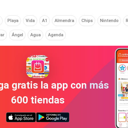
a
Playa
Vida
A1
Almendra
Chips
Nintendo
var
Ángel
Agua
Agenda
a gratis la app con más
600 tiendas