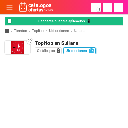
!
Descarga nuestra aplicación 📲
Tiendas
TopItop
Ubicaciones
Sullana
TopItop en Sullana
Catálogos
2
Ubicaciones
14