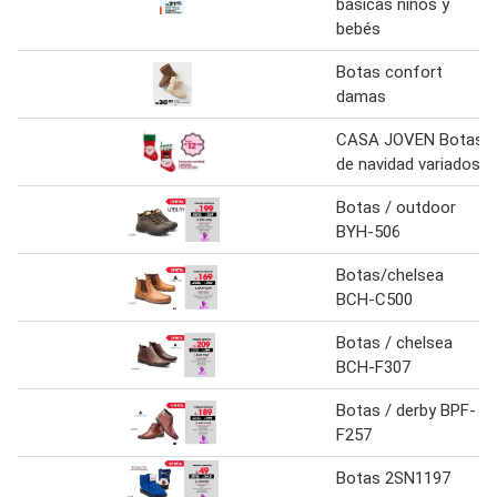
básicas niños y
bebés
Botas confort
damas
CASA JOVEN Botas
de navidad variados
Botas / outdoor
BYH-506
Botas/chelsea
BCH-C500
Botas / chelsea
BCH-F307
Botas / derby BPF-
F257
Botas 2SN1197