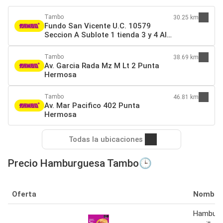
Tambo
30.25 km
Fundo San Vicente U.C. 10579
Seccion A Sublote 1 tienda 3 y 4 Alt.
km 36 Antigua Panamericana Sur
Lurín
Tambo
38.69 km
Av. Garcia Rada Mz M Lt 2 Punta
Hermosa
Tambo
46.81 km
Av. Mar Pacifico 402 Punta
Hermosa
Todas la ubicaciones
Precio Hamburguesa Tambo🕒
Oferta
Nombre
Hamburg